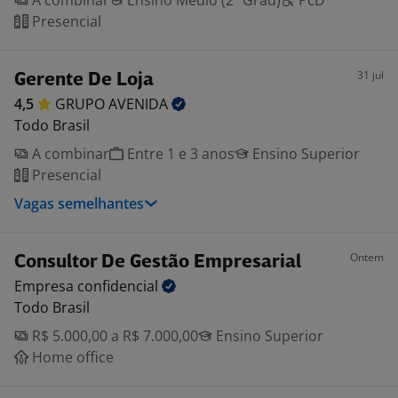
A combinar
Ensino Médio (2º Grau)
PcD
Presencial
31 jul
Gerente De Loja
4,5
GRUPO
AVENIDA
Todo Brasil
A combinar
Entre 1 e 3 anos
Ensino Superior
Presencial
Vagas semelhantes
Ontem
Consultor De Gestão Empresarial
Empresa
confidencial
Todo Brasil
R$ 5.000,00 a R$ 7.000,00
Ensino Superior
Home office