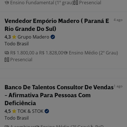
Ensino Fundamental (1º grau)
Presencial
4 ago
Vendedor Empório Madero ( Paraná E
Rio Grande Do Sul)
4,3
Grupo
Madero
Todo Brasil
R$ 1.800,00 a R$ 1.828,00
Ensino Médio (2º Grau)
Presencial
1 ago
Banco De Talentos Consultor De Vendas
- Afirmativa Para Pessoas Com
Deficiência
4,5
TOK &
STOK
Todo Brasil