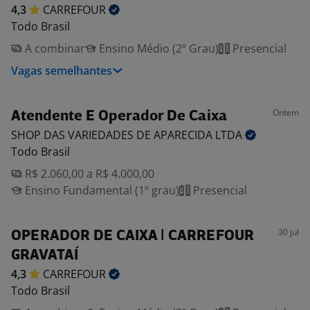
4,3
CARREFOUR
Todo Brasil
A combinar
Ensino Médio (2º Grau)
Presencial
Vagas semelhantes
Ontem
Atendente E Operador De Caixa
SHOP DAS VARIEDADES DE APARECIDA
LTDA
Todo Brasil
R$ 2.060,00 a R$ 4.000,00
Ensino Fundamental (1º grau)
Presencial
30 jul
OPERADOR DE CAIXA | CARREFOUR
GRAVATAÍ
4,3
CARREFOUR
Todo Brasil