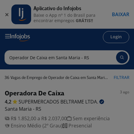
Aplicativo do Infojobs
BAIXAR
Baixe o App nº 1 do Brasil para
encontrar empregos
GRÁTIS!!
Login
36
FILTRAR
Vagas de Emprego de Operador de Caixa em Santa Maria - RS
3 ago
Operadora De Caixa
4,2
SUPERMERCADOS BELTRAME
LTDA.
Santa Maria - RS
R$ 1.852,00 a R$ 2.037,00
Sem experiência
Ensino Médio (2º Grau)
Presencial