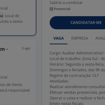
Salário a combinar
ncial
Presencial
xa
Local de
gunda a sexta-
CANDIDATAR-ME
VAGA
EMPRESA
AVAL
5 ago
im -
Cargo: Auxiliar Administrativo
Local de trabalho: Zona Sul – Ba
Horário: Segunda a sexta-feira
Domingos e feriados, das 9h às
Regime de contratação: CLT
cial
Atividades:
hos de Vento
Realizar atendimento consultivo
 será responsável
Efetuar vendas presenciais, po
Operar o caixa e realizar o fe
Emitir notas fiscais;