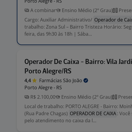
Porto Alegre - RS
A combinar
Ensino Médio (2º Grau)
Prese
Cargo: Auxiliar Administrativo/
Operador de Cai
trabalho: Zona Sul – Bairro Tristeza Horário: Se
feira, das 9h30 às 18h | Sába...
Operador De Caixa - Bairro: Vila Jard
Porto Alegre/RS
4,4
Farmácias São
João
Porto Alegre - RS
R$ 2.100,00
Ensino Médio (2º Grau)
Presen
Local de trabalho: PORTO ALEGRE - Bairro: Moin
(Rua Padre Chagas)
OPERADOR DE CAIXA
: Você
pelo atendimento no caixa da l...