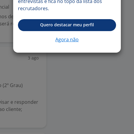
entrevistas e fica no topo da lista dos
cial
recrutadores.
hos de Vento
 será responsável
Quero destacar meu perfil
Agora não
3 ago
 (2º Grau)
visar e responder
o cliente;