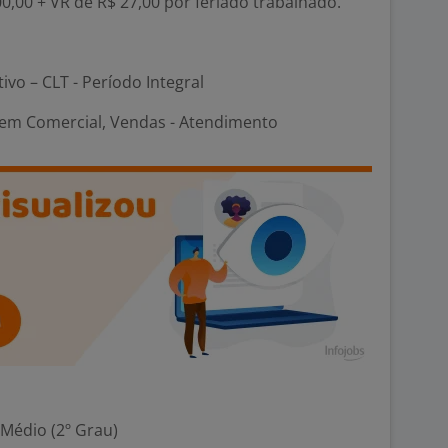
0,00 + VR de R$ 27,00 por feriado trabalhado.
tivo – CLT - Período Integral
em Comercial, Vendas - Atendimento
 Médio (2º Grau)