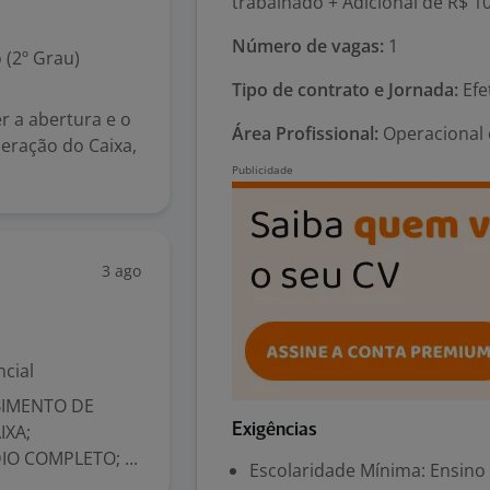
trabalhado + Adicional de R$ 10
Número de vagas:
1
 (2º Grau)
Tipo de contrato e Jornada:
Efe
r a abertura e o
Área Profissional:
Operacional 
eração do Caixa,
3 ago
cial
BIMENTO DE
IXA;
Exigências
O COMPLETO; ...
Escolaridade Mínima: Ensino