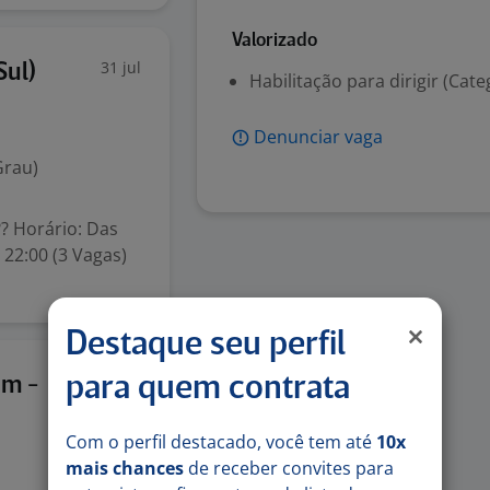
Valorizado
31 jul
Sul)
Habilitação para dirigir (Cate
Denunciar vaga
Grau)
? Horário: Das
 22:00 (3 Vagas)
Destaque seu perfil
5 ago
im -
para quem contrata
Com o perfil destacado, você tem até
10x
mais chances
de receber convites para