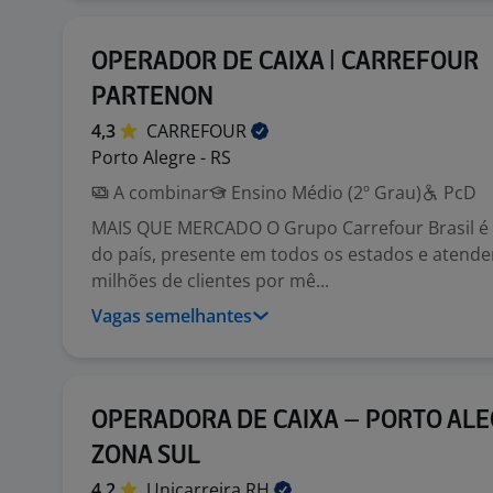
OPERADOR DE CAIXA | CARREFOUR
PARTENON
4,3
CARREFOUR
Porto Alegre - RS
A combinar
Ensino Médio (2º Grau)
PcD
MAIS QUE MERCADO O Grupo Carrefour Brasil é o
do país, presente em todos os estados e atend
milhões de clientes por mê...
Vagas semelhantes
OPERADORA DE CAIXA – PORTO ALE
ZONA SUL
4,2
Unicarreira
RH