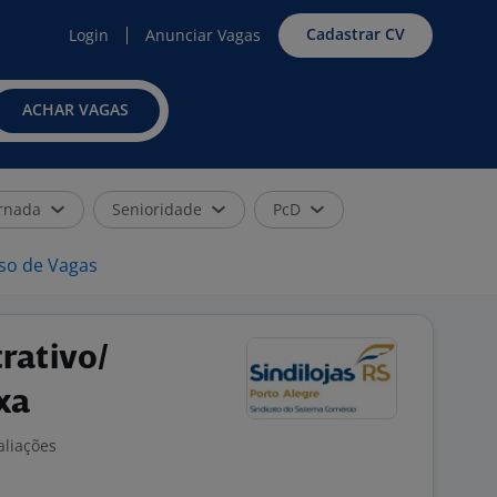
Cadastrar CV
Login
Anunciar Vagas
ACHAR VAGAS
rnada
Senioridade
PcD
iso de Vagas
trativo/
xa
aliações