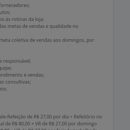
 fornecedores;
utos;
o às rotinas da loja;
 das metas de vendas e qualidade no
meta coletiva de vendas aos domingos, por
 e responsável;
quipe;
endimento e vendas;
s consultivas;
to;
ale-Refeição de R$ 27,00 por dia + Refeitório no
nal de R$ 80,00 + VR de R$ 27,00 por domingo