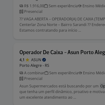
R$ 1.916,00
Sem experiência
Ensino Médio
Presencial
?? VAGA ABERTA – OPERADOR(A) DE CAIXA (TEMP
Centerlar Zona Norte – Bairro Sarandi ?? Endereç
Estamos contratando para início ...
Operador De Caixa - Asun Porto Ale
4,1
ASUN
Porto Alegre - RS
A combinar
Sem experiência
Ensino Médio
Presencial
Asun Supermercados está buscando por um
Op
que tenha um perfil dinâmico, proativo e motiv
um excelente atendimento ao ...