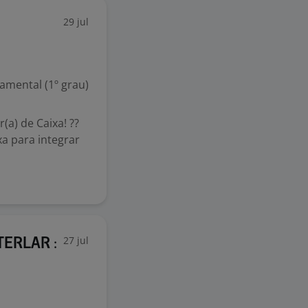
29 jul
mental (1º grau)
a) de Caixa! ??
a para integrar
27 jul
TERLAR :