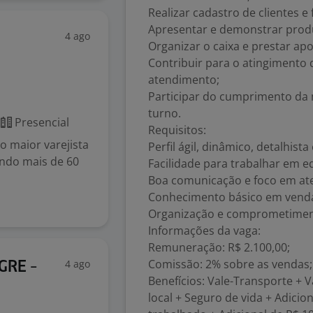
Realizar cadastro de clientes e
Apresentar e demonstrar prod
4 ago
Organizar o caixa e prestar apoi
Contribuir para o atingimento
atendimento;
Participar do cumprimento da 
turno.
Presencial
Requisitos:
 maior varejista
Perfil ágil, dinâmico, detalhista
endo mais de 60
Facilidade para trabalhar em e
Boa comunicação e foco em at
Conhecimento básico em venda
Organização e comprometimen
Informações da vaga:
Remuneração: R$ 2.100,00;
Comissão: 2% sobre as vendas;
4 ago
GRE -
Benefícios: Vale-Transporte + V
local + Seguro de vida + Adicio