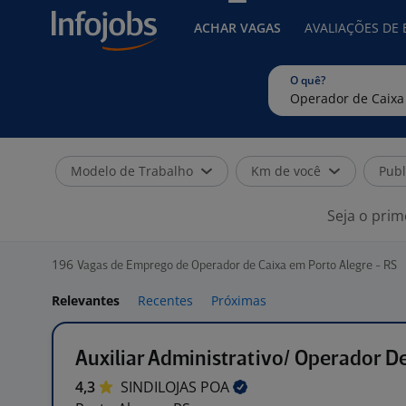
ACHAR VAGAS
AVALIAÇÕES DE
O quê?
Modelo de Trabalho
Km de você
Publ
Seja o prim
196
Vagas de Emprego de Operador de Caixa em Porto Alegre - RS
Relevantes
Recentes
Próximas
Auxiliar Administrativo/ Operador D
4,3
SINDILOJAS
POA