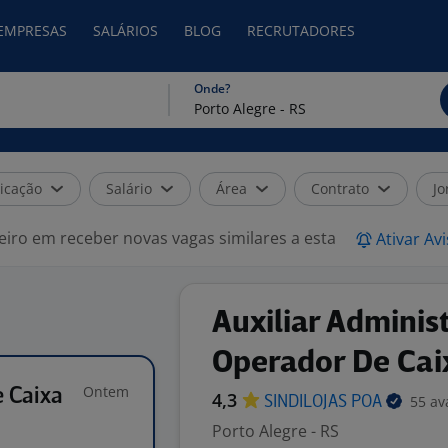
 EMPRESAS
SALÁRIOS
BLOG
RECRUTADORES
Onde?
icação
Salário
Área
Contrato
Jo
eiro em receber novas vagas similares a esta
Ativar Av
Auxiliar Adminis
Operador De Cai
Ontem
e Caixa
4,3
55 av
SINDILOJAS
POA
Porto Alegre - RS