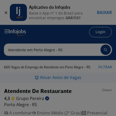
Aplicativo do Infojobs
BAIXAR
Baixe o App nº 1 do Brasil para
encontrar empregos
GRÁTIS!!
Login
660
FILTRAR
Vagas de Emprego de Atendente em Porto Alegre - RS
Ativar Aviso de Vagas
Ontem
Atendente De Restaurante
4,3
Grupo
Pereira
Porto Alegre - RS
A combinar
Ensino Médio (2º Grau)
Presencial