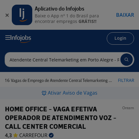
Aplicativo do Infojobs
BAIXAR
Baixe o App nº 1 do Brasil para
encontrar empregos
GRÁTIS!!
Login
16
FILTRAR
Vagas de Emprego de Atendente Central Telemarketing em Porto Alegre - RS
Ativar Aviso de Vagas
Ontem
HOME OFFICE - VAGA EFETIVA
OPERADOR DE ATENDIMENTO VOZ -
CALL CENTER COMERCIAL
4,3
CARREFOUR