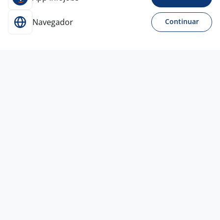
Navegador
Continuar
30 jul
HOME OFFICE - VAGA EFETIVA
OPERADOR DE ATENDIMENTO VOZ -
CALL CENTER COMERCIAL
4,3
CARREFOUR
Recife - PE
R$ 100,00 a R$ 1.000,00
Menos de 1 ano
Ensino Médio (2º Grau)
Home office
30 jul