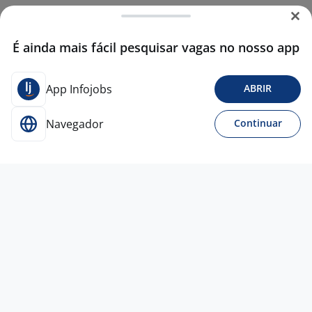
É ainda mais fácil pesquisar vagas no nosso app
App Infojobs
ABRIR
Navegador
Continuar
3 ago
Vendedor Loja VIVO - Shop Bourbon/RS
4,2
Rede
Alea
Porto Alegre - RS
A combinar
Menos de 1 ano