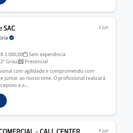
2 jun
e SAC
oria
R$ 2.000,00
Sem experiência
2º Grau)
Presencial
sional com agilidade e comprometido com
e juntar ao nosso time. O profissional realizará
eptivo e a...
9 jun
COMERCIAL - CALL CENTER