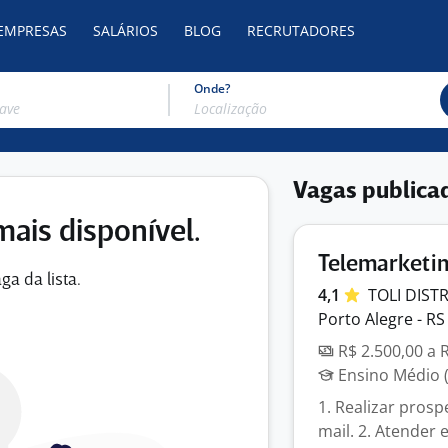
 EMPRESAS
SALÁRIOS
BLOG
RECRUTADORES
Onde?
Vagas publica
mais disponível.
Telemarketin
ga da lista.
4,1
TOLI
DIST
Porto Alegre - RS
R$ 2.500,00 a 
Ensino Médio (
1. Realizar prosp
mail. 2. Atender 