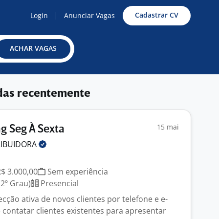
Cadastrar CV
Login
Anunciar Vagas
ACHAR VAGAS
das recentemente
15 mai
g Seg À Sexta
RIBUIDORA
R$ 3.000,00
Sem experiência
2º Grau)
Presencial
ecção ativa de novos clientes por telefone e e-
e contatar clientes existentes para apresentar