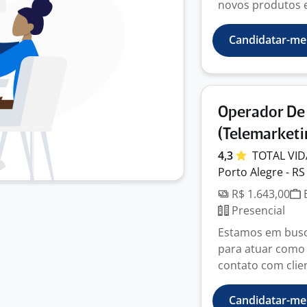
novos produtos e
Candidatar-me
Operador De
(Telemarketi
4,3
TOTAL
VI
Porto Alegre - RS
R$ 1.643,00
E
Presencial
Estamos em busca
para atuar como 
contato com clie
Candidatar-me