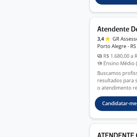
Atendente D
3,4
GR
Assess
Porto Alegre - RS
R$ 1.680,00 a 
Ensino Médio (
Buscamos profis
resultados para s
o atendimento rec
Candidatar-me
ATENDENTE 