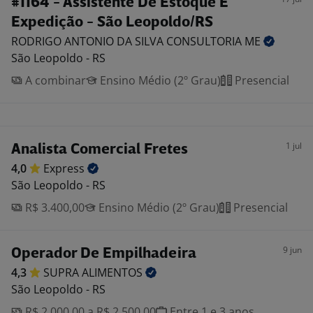
#1164 - Assistente De Estoque E
Expedição - São Leopoldo/RS
RODRIGO ANTONIO DA SILVA CONSULTORIA
ME
São Leopoldo - RS
A combinar
Ensino Médio (2º Grau)
Presencial
1 jul
Analista Comercial Fretes
4,0
Express
São Leopoldo - RS
R$ 3.400,00
Ensino Médio (2º Grau)
Presencial
9 jun
Operador De Empilhadeira
4,3
SUPRA
ALIMENTOS
São Leopoldo - RS
R$ 2.000,00 a R$ 2.500,00
Entre 1 e 3 anos