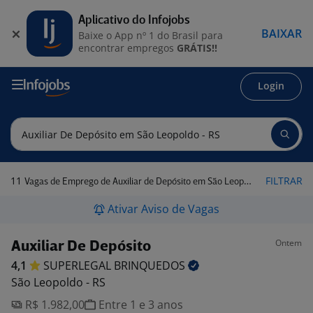
Aplicativo do Infojobs
BAIXAR
Baixe o App nº 1 do Brasil para
encontrar empregos
GRÁTIS!!
Login
11
FILTRAR
Vagas de Emprego de Auxiliar de Depósito em São Leopoldo - RS
Ativar Aviso de Vagas
Ontem
Auxiliar De Depósito
4,1
SUPERLEGAL
BRINQUEDOS
São Leopoldo - RS
R$ 1.982,00
Entre 1 e 3 anos