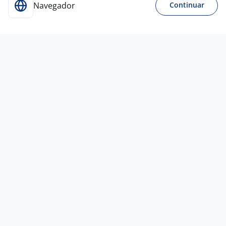
Navegador
Continuar
Para Candidatos
Acesse o site de empregos líder e se candidate a
vagas adequadas ao seu perfil de forma fácil e
rápida.