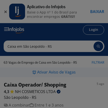
Aplicativo do Infojobs
BAIXAR
Baixe o App nº 1 do Brasil para
encontrar empregos
GRÁTIS!!
Login
63
FILTRAR
Vagas de Emprego de Caixa em São Leopoldo - RS
Ativar Aviso de Vagas
5 ago
Caixa Operador/ Shopping
4,3
NH COSMETICOS
LTDA
São Leopoldo - RS
A combinar
Entre 1 e 3 anos