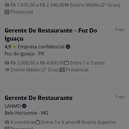
R$ 1.676,00 a R$ 2.346,00
Ensino Médio (2º Grau)
Presencial
5 ago
Gerente De Restaurante - Foz Do
Iguaçu
4,9
Empresa
confidencial
Foz do Iguaçu - PR
R$ 3.000,00 a R$ 4.000,00
Entre 1 e 3 anos
Ensino Médio (2º Grau)
Presencial
5 ago
Gerente De Restaurante
LANMO
Belo Horizonte - MG
A combinar
Entre 3 e 5 anos
Ensino Superior