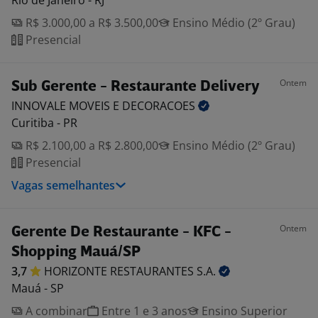
Rio de Janeiro - RJ
R$ 3.000,00 a R$ 3.500,00
Ensino Médio (2º Grau)
Presencial
Ontem
Sub Gerente - Restaurante Delivery
INNOVALE MOVEIS E
DECORACOES
Curitiba - PR
R$ 2.100,00 a R$ 2.800,00
Ensino Médio (2º Grau)
Presencial
Vagas semelhantes
Ontem
Gerente De Restaurante - KFC -
Shopping Mauá/SP
3,7
HORIZONTE RESTAURANTES
S.A.
Mauá - SP
A combinar
Entre 1 e 3 anos
Ensino Superior