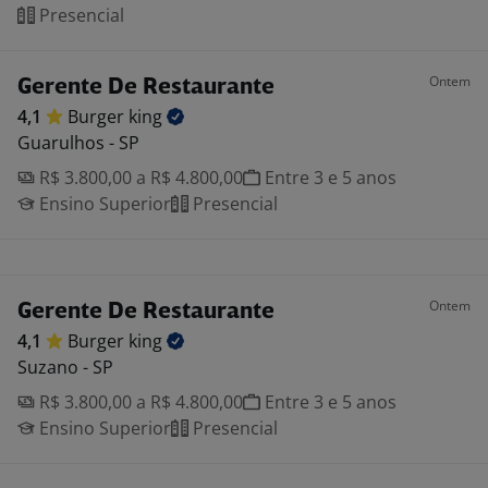
Presencial
Ontem
Gerente De Restaurante
4,1
Burger
king
Guarulhos - SP
R$ 3.800,00 a R$ 4.800,00
Entre 3 e 5 anos
Ensino Superior
Presencial
Ontem
Gerente De Restaurante
4,1
Burger
king
Suzano - SP
R$ 3.800,00 a R$ 4.800,00
Entre 3 e 5 anos
Ensino Superior
Presencial