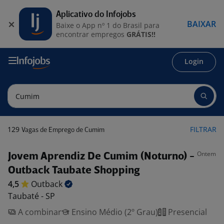
Aplicativo do Infojobs
BAIXAR
Baixe o App nº 1 do Brasil para
encontrar empregos
GRÁTIS!!
Login
129
FILTRAR
Vagas de Emprego de Cumim
Ontem
Jovem Aprendiz De Cumim (Noturno) -
Outback Taubate Shopping
4,5
Outback
Taubaté - SP
A combinar
Ensino Médio (2º Grau)
Presencial