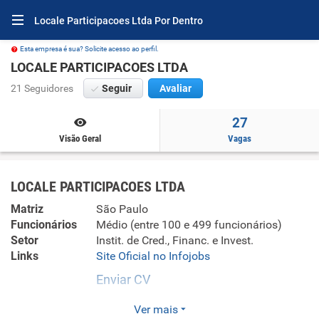
Locale Participacoes Ltda Por Dentro
Esta empresa é sua? Solicite acesso ao perfil.
LOCALE PARTICIPACOES LTDA
21 Seguidores
Seguir
Avaliar
27
Visão Geral
Vagas
LOCALE PARTICIPACOES LTDA
Matriz
São Paulo
Funcionários
Médio (entre 100 e 499 funcionários)
Setor
Instit. de Cred., Financ. e Invest.
Links
Site Oficial no Infojobs
Enviar CV
Holdings de instituições não-financeiras . . . . . . . . . . . . . . . . .
Ver mais