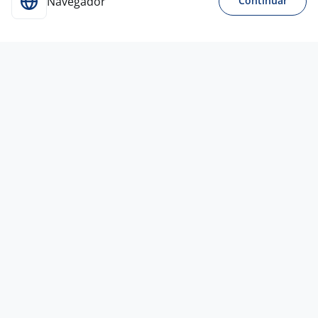
Navegador
Continuar
27 jul
Gerente Operacional
4,1
BIG
BATATA
Rio de Janeiro - RJ
A combinar
Ensino Superior
Presencial
21 jul
Subgerente De Restaurante
4,7
Empresa
confidencial
Rio de Janeiro - RJ
R$ 2.700,00 a R$ 2.900,00
Ensino Médio (2º Grau)
Presencial