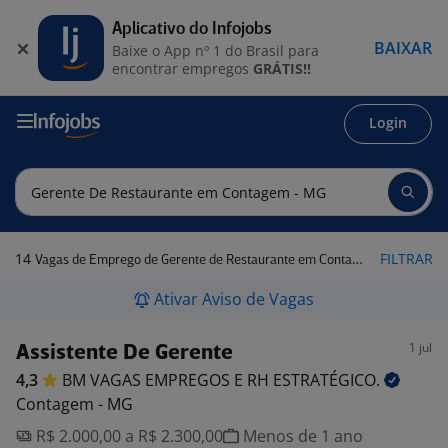
Aplicativo do Infojobs
BAIXAR
Baixe o App nº 1 do Brasil para
encontrar empregos
GRÁTIS!!
Login
14
FILTRAR
Vagas de Emprego de Gerente de Restaurante em Contagem - MG
Ativar Aviso de Vagas
1 jul
Assistente De Gerente
4,3
BM VAGAS EMPREGOS E RH
ESTRATÉGICO.
Contagem - MG
R$ 2.000,00 a R$ 2.300,00
Menos de 1 ano