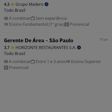
4,3
Grupo
Madero
Todo Brasil
A combinar
Sem experiência
Ensino Fundamental (1º grau)
Presencial
15 jun
Gerente De Área - São Paulo
3,7
HORIZONTE RESTAURANTES
S.A.
Todo Brasil
A combinar
Entre 1 e 3 anos
Ensino Superior
Presencial