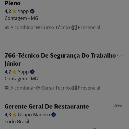
Pleno
4,2
Yapp
Contagem - MG
A combinar
Curso Técnico
Presencial
8 jun
766-Técnico De Segurança Do Trabalho
Júnior
4,2
Yapp
Contagem - MG
A combinar
Curso Técnico
Presencial
Ontem
Gerente Geral De Restaurante
4,3
Grupo
Madero
Todo Brasil