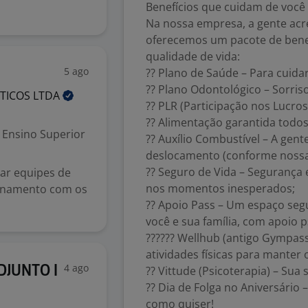
Benefícios que cuidam de você 
Na nossa empresa, a gente acre
oferecemos um pacote de benef
qualidade de vida:
5 ago
?? Plano de Saúde – Para cuida
?? Plano Odontológico – Sorri
STICOS
LTDA
?? PLR (Participação nos Lucro
?? Alimentação garantida todos
Ensino Superior
?? Auxílio Combustível – A gent
deslocamento (conforme nossa p
?? Seguro de Vida – Segurança 
ar equipes de
nos momentos inesperados;
ionamento com os
?? Apoio Pass – Um espaço segu
você e sua família, com apoio ps
?????? Wellhub (antigo Gympass
atividades físicas para mante
4 ago
JUNTO I
?? Vittude (Psicoterapia) – Su
?? Dia de Folga no Aniversário 
como quiser!