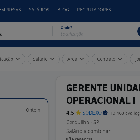
 EMPRESAS
SALÁRIOS
BLOG
RECRUTADORES
Onde?
icação
Salário
Área
Contrato
Jo
GERENTE UNIDA
OPERACIONAL I
Ontem
4,5
13.468 avalia
SODEXO
Cerquilho - SP
Salário a combinar
Presencial