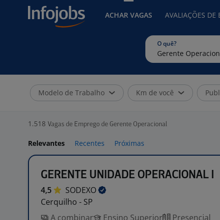
ACHAR VAGAS
AVALIAÇÕES DE
O quê?
Modelo de Trabalho
Km de você
Publ
1.518
Vagas de Emprego de Gerente Operacional
Relevantes
Recentes
Próximas
GERENTE UNIDADE OPERACIONAL I
4,5
SODEXO
Cerquilho - SP
A combinar
Ensino Superior
Presencial