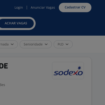
Cadastrar CV
Login
Anunciar Vagas
ACHAR VAGAS
rnada
Senioridade
PcD
DE
ções