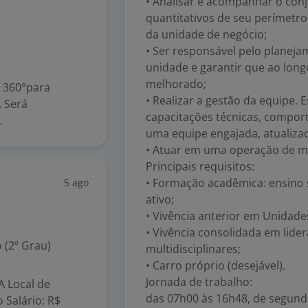
• Analisar e acompanhar o conj
quantitativos de seu perímetr
da unidade de negócio;
• Ser responsável pelo planej
unidade e garantir que ao longo 
melhorado;
 360°para
• Realizar a gestão da equipe.
 Será
capacitações técnicas, compor
.
uma equipe engajada, atualizad
• Atuar em uma operação de m
Principais requisitos:
• Formação acadêmica: ensino
5 ago
ativo;
• Vivência anterior em Unidade
• Vivência consolidada em lide
 (2º Grau)
multidisciplinares;
• Carro próprio (desejável).
Jornada de trabalho:
 Local de
das 07h00 às 16h48, de segunda
 Salário: R$