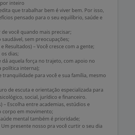
por inteiro
dita que trabalhar bem é viver bem. Por isso,
ícios pensado para o seu equilíbrio, saúde e
r de você quando mais precisar;
so saudável, sem preocupações;
s e Resultados) – Você cresce com a gente;
 os dias;
e dá aquela força no trajeto, com apoio no
olítica interna);
e tranquilidade para você e sua família, mesmo
ro de escuta e orientação especializada para
icológico, social, jurídico e financeiro.
) – Escolha entre academias, estúdios e
r o corpo em movimento;
a saúde mental também é prioridade;
– Um presente nosso pra você curtir o seu dia