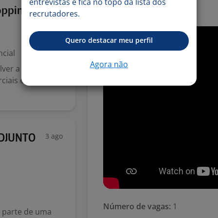
-. PLR
entrevistas e fica no topo da lista dos
3 ago
opping
-. Seguro de vida
recrutadores.
Quero destacar meu perfil
cial
Agora não
ver a equipe,
iais e diretrizes
3 ago
DJUNTO
Número de vagas:
1
r parte de uma