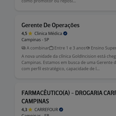
como promotor ou reposi...
Gerente De Operações
4,5
Clinica
Médica
Campinas - SP
A combinar
Entre 1 e 3 anos
Ensino Super
A nova unidade da clínica GoldIncision está che
Campinas. Estamos em busca de uma Gerente 
com perfil estratégico, capacidade de l...
FARMACÊUTICO(A) - DROGARIA CA
CAMPINAS
4,3
CARREFOUR
Campinas - SP