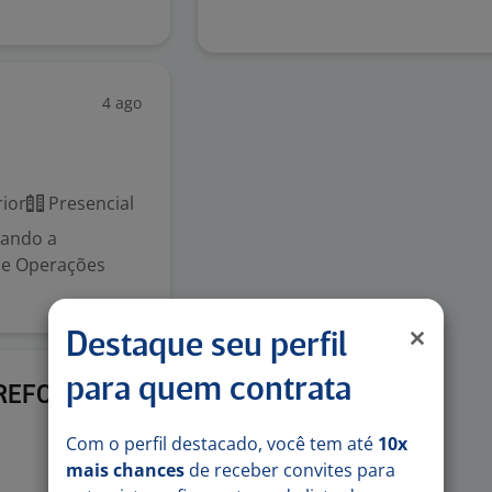
4 ago
ior
Presencial
gando a
de Operações
Destaque seu perfil
para quem contrata
3 ago
RREFOUR
Com o perfil destacado, você tem até
10x
mais chances
de receber convites para