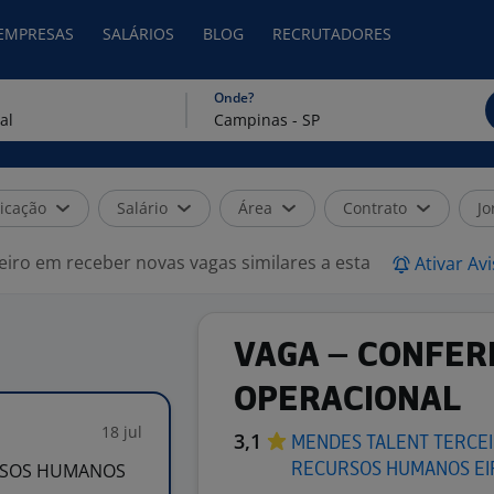
 EMPRESAS
SALÁRIOS
BLOG
RECRUTADORES
Onde?
icação
Salário
Área
Contrato
Jo
eiro em receber novas vagas similares a esta
Ativar Av
VAGA – CONFER
OPERACIONAL
18 jul
3,1
MENDES TALENT TERCEI
URSOS HUMANOS
RECURSOS HUMANOS
EI