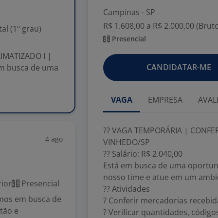
Campinas - SP
R$ 1.608,00 a R$ 2.000,00 (Brut
l (1º grau)
Presencial
IMATIZADO I |
CANDIDATAR-ME
 em busca de uma
VAGA
EMPRESA
AVAL
?? VAGA TEMPORÁRIA | CONFER
4 ago
VINHEDO/SP
?? Salário: R$ 2.040,00
Está em busca de uma oportuni
nosso time e atue em um ambie
ior
Presencial
?? Atividades
mos em busca de
? Conferir mercadorias recebid
tão e
? Verificar quantidades, códig