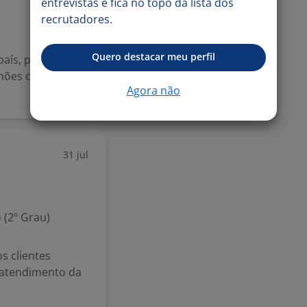
entrevistas e fica no topo da lista dos
recrutadores.
Quero destacar meu perfil
país, presente e
hões de clientes
Agora não
31 jul
 (2º Grau)
s clientes
 atendimento da