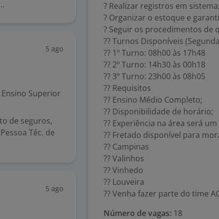
..
? Realizar registros em sistema
? Organizar o estoque e garanti
? Seguir os procedimentos de 
?? Turnos Disponíveis (Segunda 
5 ago
?? 1º Turno: 08h00 às 17h48
?? 2º Turno: 14h30 às 00h18
?? 3º Turno: 23h00 às 08h05
?? Requisitos
Ensino Superior
?? Ensino Médio Completo;
?? Disponibilidade de horário;
o de seguros,
?? Experiência na área será um 
Pessoa Téc. de
?? Fretado disponível para mor
?? Campinas
?? Valinhos
?? Vinhedo
?? Louveira
5 ago
?? Venha fazer parte do time AG
Número de vagas:
18