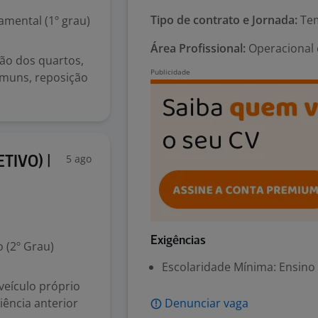
Tipo de contrato e Jornada:
Tem
mental (1º grau)
Área Profissional:
Operacional e
ção dos quartos,
omuns, reposição
5 ago
TIVO) |
Exigências
 (2º Grau)
Escolaridade Mínima: Ensino
veículo próprio
iência anterior
Denunciar vaga