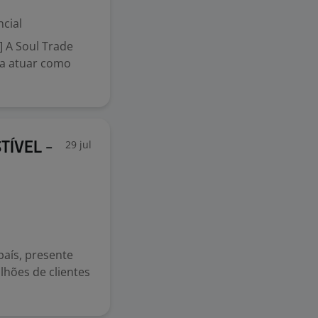
cial
 A Soul Trade
ra atuar como
29 jul
TÍVEL -
país, presente
lhões de clientes