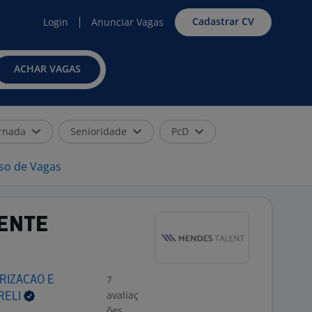
Cadastrar CV
Login
Anunciar Vagas
ACHAR VAGAS
rnada
Senioridade
PcD
iso de Vagas
ENTE
7
RIZACAO E
avaliaç
RELI
ões