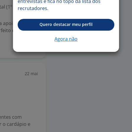
entrevistas e fica no topo da lista dos
l (1º grau)
recrutadores.
 apoiar os
Quero destacar meu perfil
feito estado.
Agora não
22 mai
ientes com
r o cardápio e