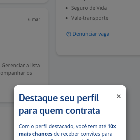
Seguro de Vida
Vale-transporte
6 mar
Denunciar vaga
Gerenciar a lista
Acompanhar os
Destaque seu perfil
para quem contrata
27 mai
Com o perfil destacado, você tem até
10x
mais chances
de receber convites para