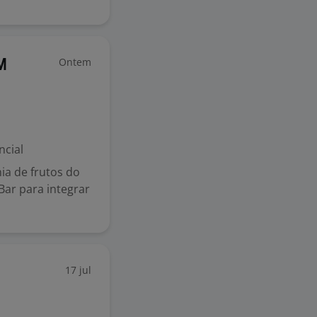
Ontem
M
ncial
a de frutos do
Bar para integrar
17 jul