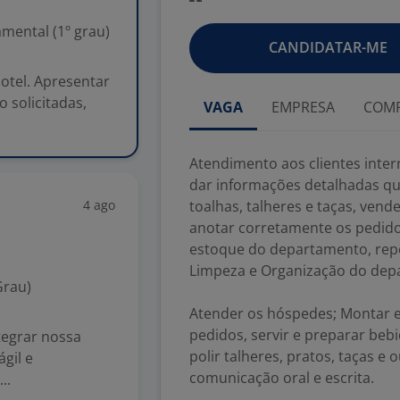
mental (1º grau)
CANDIDATAR-ME
otel. Apresentar
 solicitadas,
VAGA
EMPRESA
COMP
Atendimento aos clientes inter
dar informações detalhadas qu
4 ago
toalhas, talheres e taças, ven
anotar corretamente os pedido
estoque do departamento, repo
Limpeza e Organização do dep
Grau)
Atender os hóspedes; Montar e
pedidos, servir e preparar bebi
ntegrar nossa
polir talheres, pratos, taças e
gil e
comunicação oral e escrita.
..