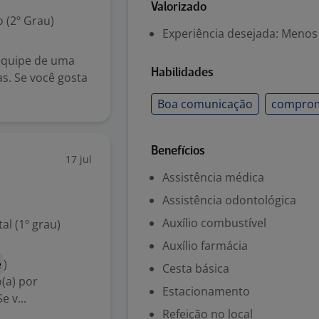
Valorizado
 (2º Grau)
Experiência desejada: Menos
 equipe de uma
Habilidades
. Se você gosta
Boa comunicação
compro
Benefícios
17 jul
Assistência médica
Assistência odontológica
Auxílio combustível
l (1º grau)
Auxílio farmácia
e
)
Cesta básica
(a) por
Estacionamento
 v...
Refeição no local