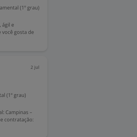
mental (1º grau)
ágil e
 você gosta de
2 jul
l (1º grau)
l: Campinas –
de contratação: