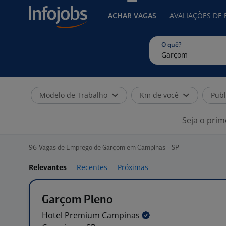
ACHAR VAGAS
AVALIAÇÕES DE
O quê?
Modelo de Trabalho
Km de você
Publ
Seja o prim
96
Vagas de Emprego de Garçom em Campinas - SP
Relevantes
Recentes
Próximas
Garçom Pleno
Hotel Premium
Campinas