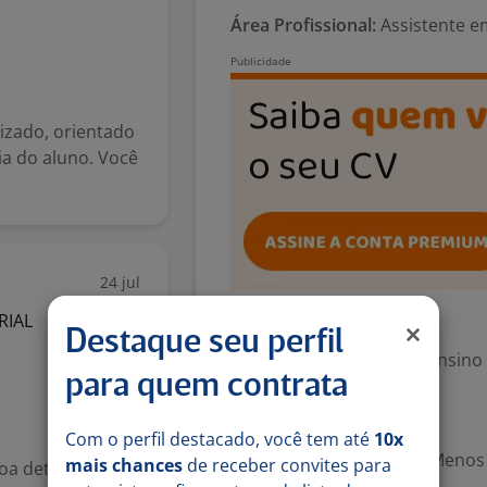
Área Profissional:
Assistente em
zado, orientado
ia do aluno. Você
24 jul
RIAL
Exigências
Destaque seu perfil
Escolaridade Mínima: Ensino
para quem contrata
Valorizado
Com o perfil destacado, você tem até
10x
Experiência desejada: Menos
mais chances
de receber convites para
a detalhista,