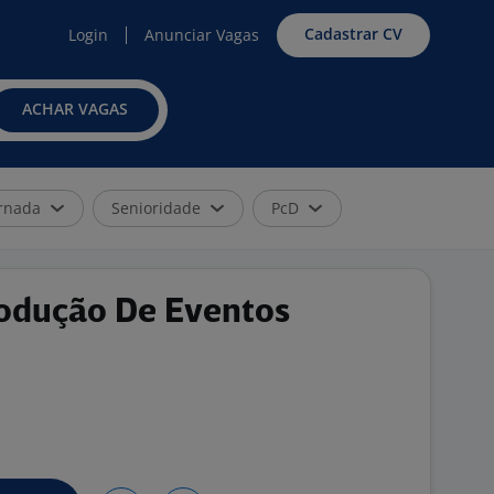
Cadastrar CV
Login
Anunciar Vagas
ACHAR VAGAS
rnada
Senioridade
PcD
rodução De Eventos