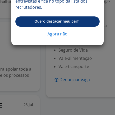
entrevistas e fica no topo da lista dos
rabalhar em um
Disponibilidade para viajar
recrutadores.
Benefícios
Quero destacar meu perfil
Assistência odontológica
24 jul
Auxílio farmácia
Agora não
Cesta básica
Seguro de Vida
Vale-alimentação
Vale-transporte
ra apoiar toda a
e os processos
Denunciar vaga
23 jul
E