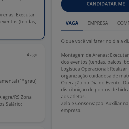
CANDIDATAR-ME
Arenas: Executar
eventos (tendas,
VAGA
EMPRESA
COMP
O que você vai fazer no dia a di
4 ago
Montagem de Arenas: Executa
dos eventos (tendas, palcos, box
Logística Operacional: Realiza
organização cuidadosa de mater
mental (1º grau)
Operação no Dia do Evento: Dar
distribuição de pontos de hidr
aos atletas.
Alegre/RS Zona
Zelo e Conservação: Auxiliar 
s Salário:
empresa.