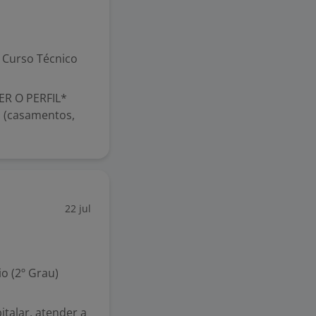
Curso Técnico
ER O PERFIL*
 (casamentos,
22 jul
o (2º Grau)
talar, atender a