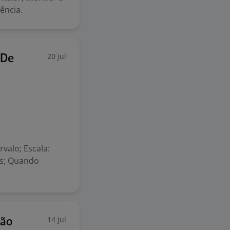
ência.
20 jul
 De
valo; Escala:
ês; Quando
14 jul
ção