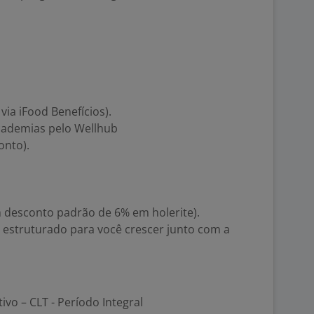
via iFood Benefícios).
cademias pelo Wellhub
onto).
m desconto padrão de 6% em holerite).
 estruturado para você crescer junto com a
tivo – CLT - Período Integral