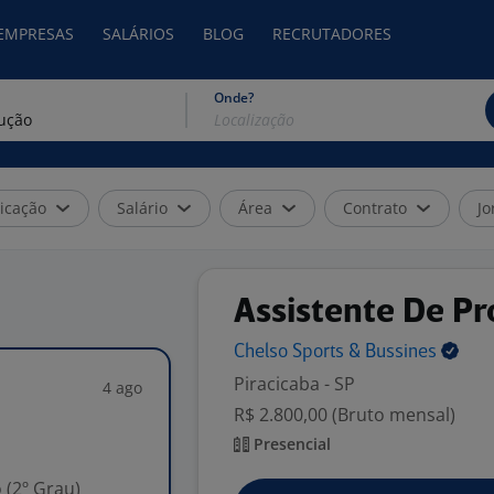
 EMPRESAS
SALÁRIOS
BLOG
RECRUTADORES
Onde?
icação
Salário
Área
Contrato
Jo
Assistente De P
Chelso Sports &
Bussines
Piracicaba - SP
4 ago
R$ 2.800,00 (Bruto mensal)
Presencial
 (2º Grau)