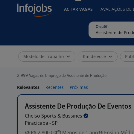
ACHAR VAGAS
AVALIAÇÕES DE
O quê?
Modelo de Trabalho
Km de você
Publ
2.999
Vagas de Emprego de Assistente de Produção
Relevantes
Recentes
Próximas
Assistente De Produção De Eventos
Chelso Sports &
Bussines
Piracicaba - SP
R$ 2.800,00
Menos de 1 ano
Ensino Médio