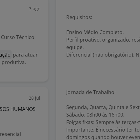
3 ago
Requisitos:
Ensino Médio Completo.
Curso Técnico
Perfil proativo, organizado, re
equipe.
dução
para atuar
Diferencial (não obrigatório):
 produtiva,
Jornada de Trabalho:
28 jul
Segunda, Quarta, Quinta e Sext
URSOS HUMANOS
Sábado: 08h00 às 16h00.
Folgas fixas: Sempre às terças-f
Importante: É necessário ter to
resencial
domingos quando houver event