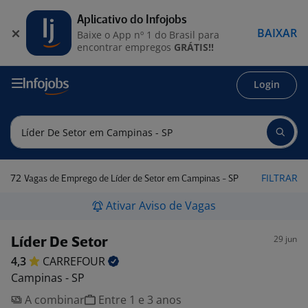
Aplicativo do Infojobs
BAIXAR
Baixe o App nº 1 do Brasil para
encontrar empregos
GRÁTIS!!
Login
72
FILTRAR
Vagas de Emprego de Líder de Setor em Campinas - SP
Ativar Aviso de Vagas
29 jun
Líder De Setor
4,3
CARREFOUR
Campinas - SP
A combinar
Entre 1 e 3 anos