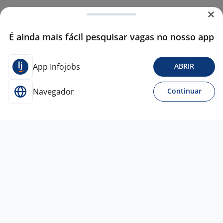
É ainda mais fácil pesquisar vagas no nosso app
App Infojobs
ABRIR
Navegador
Continuar
16 jul
Analista De Segurança Da Informação I
- Exclusivo Para Pessoas Com TEA
4,5
SHARE PEOPLE
HUB
Campinas - SP