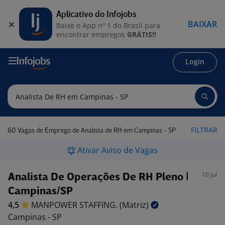
Aplicativo do Infojobs
BAIXAR
Baixe o App nº 1 do Brasil para
encontrar empregos
GRÁTIS!!
Login
60
FILTRAR
Vagas de Emprego de Analista de RH em Campinas - SP
Ativar Aviso de Vagas
10 jul
Analista De Operações De RH Pleno |
Campinas/SP
4,5
MANPOWER STAFFING.
(Matriz)
Campinas - SP