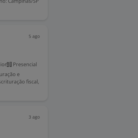
alho: Campinas/SP
5 ago
ior
Presencial
puração e
crituração fiscal,
3 ago