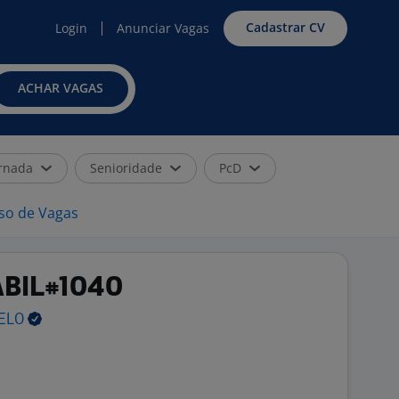
Cadastrar CV
Login
Anunciar Vagas
ACHAR VAGAS
rnada
Senioridade
PcD
iso de Vagas
ÁBIL#1040
ELO