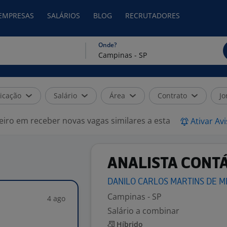
 EMPRESAS
SALÁRIOS
BLOG
RECRUTADORES
Onde?
icação
Salário
Área
Contrato
Jo
eiro em receber novas vagas similares a esta
Ativar Av
ANALISTA CONT
DANILO CARLOS MARTINS DE
M
Campinas - SP
4 ago
Salário a combinar
Híbrido