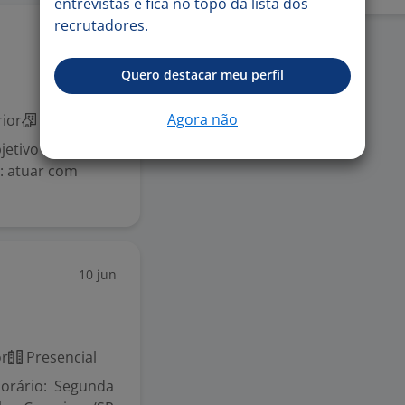
entrevistas e fica no topo da lista dos
recrutadores.
25 jun
Quero destacar meu perfil
Agora não
ior
Híbrido
tivo que, seis
: atuar com
10 jun
or
Presencial
 Horário: Segunda