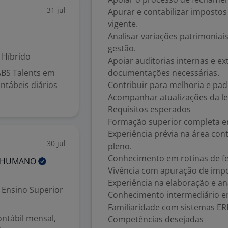
31 jul
Apurar e contabilizar impostos 
vigente.
Analisar variações patrimoniais
gestão.
Híbrido
Apoiar auditorias internas e e
ABS Talents em
documentações necessárias.
ntábeis diários
Contribuir para melhoria e pa
Acompanhar atualizações da legi
Requisitos esperados
Formação superior completa em
Experiência prévia na área con
30 jul
pleno.
Conhecimento em rotinas de fe
HUMANO
Vivência com apuração de impost
Experiência na elaboração e a
Ensino Superior
Conhecimento intermediário e
Familiaridade com sistemas ERP
ntábil mensal,
Competências desejadas