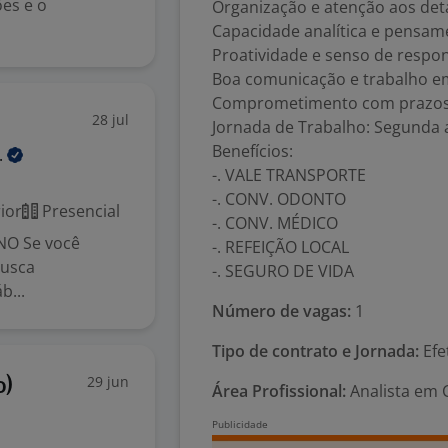
ões e o
Organização e atenção aos det
Capacidade analítica e pensame
Proatividade e senso de respon
Boa comunicação e trabalho e
Comprometimento com prazos 
28 jul
Jornada de Trabalho: Segunda a
Benefícios:
.
-. VALE TRANSPORTE
-. CONV. ODONTO
ior
Presencial
-. CONV. MÉDICO
NO Se você
-. REFEIÇÃO LOCAL
busca
-. SEGURO DE VIDA
b...
Número de vagas:
1
Tipo de contrato e Jornada:
Efe
29 jun
o)
Área Profissional:
Analista em C