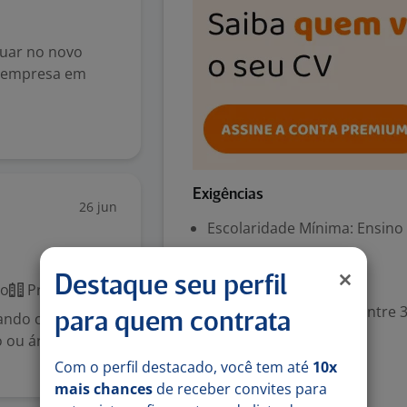
tuar no novo
a empresa em
Exigências
26 jun
Escolaridade Mínima: Ensino
Valorizado
Destaque seu perfil
co
Presencial
Experiência desejada: Entre 3
sando ou
para quem contrata
o ou áreas
Denunciar vaga
Com o perfil destacado, você tem até
10x
mais chances
de receber convites para