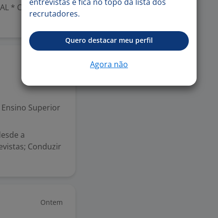
entrevistas e fica no topo da lista dos
IAL * CAMPINAS-
recrutadores.
Quero destacar meu perfil
Hoje
Agora não
Ensino Superior
desde a
vistas; Conduzir
Ontem