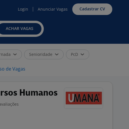
Cadastrar CV
Login
Anunciar Vagas
ACHAR VAGAS
rnada
Senioridade
PcD
iso de Vagas
ursos Humanos
avaliações