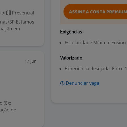
ior
Presencial
inas/SP Estamos
tuação em
Exigências
Escolaridade Mínima: Ensino
Valorizado
17 jun
Experiência desejada: Entre 1
Denunciar vaga
o (Ex:
zação de