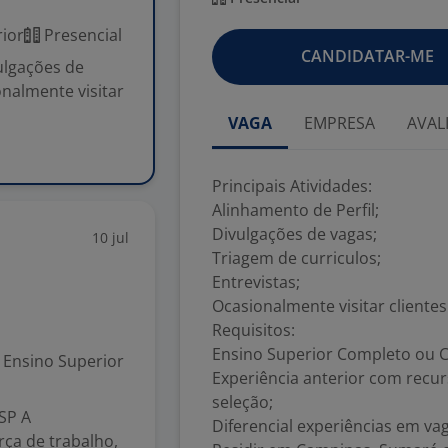
ior
Presencial
CANDIDATAR-ME
vulgações de
onalmente visitar
VAGA
EMPRESA
AVAL
Principais Atividades:
Alinhamento de Perfil;
Divulgações de vagas;
10 jul
Triagem de curriculos;
Entrevistas;
Ocasionalmente visitar clientes
Requisitos:
Ensino Superior Completo ou C
Ensino Superior
Experiência anterior com rec
seleção;
SP A
Diferencial experiências em va
ça de trabalho,