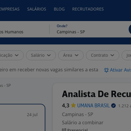
 EMPRESAS
SALÁRIOS
BLOG
RECRUTADORES
Onde?
icação
Salário
Área
Contrato
Jo
eiro em receber novas vagas similares a esta
Ativar Av
s - SP
Analista De Rec
4,3
1.212 
UMANA
BRASIL
Campinas - SP
24 jul
Salário a combinar
Presencial