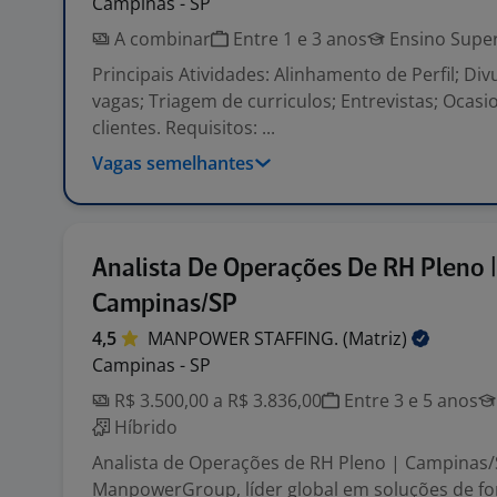
Campinas - SP
A combinar
Entre 1 e 3 anos
Ensino Super
Principais Atividades: Alinhamento de Perfil; Di
vagas; Triagem de curriculos; Entrevistas; Ocasi
clientes. Requisitos: ...
Vagas semelhantes
Analista De Operações De RH Pleno |
Campinas/SP
4,5
MANPOWER STAFFING.
(Matriz)
Campinas - SP
R$ 3.500,00 a R$ 3.836,00
Entre 3 e 5 anos
Híbrido
Analista de Operações de RH Pleno | Campinas/
ManpowerGroup, líder global em soluções de for