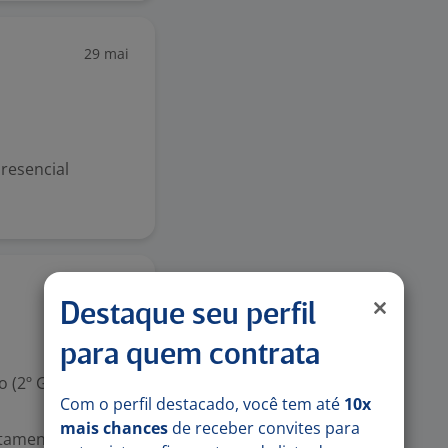
29 mai
resencial
Hoje
Destaque seu perfil
para quem contrata
 (2º Grau)
Com o perfil destacado, você tem até
10x
mais chances
de receber convites para
utamento e