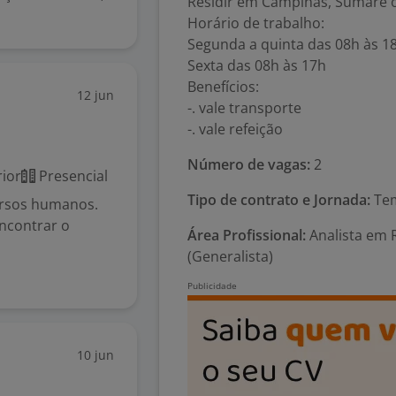
Residir em Campinas, Sumaré o
Horário de trabalho:
Segunda a quinta das 08h às 1
Sexta das 08h às 17h
Benefícios:
12 jun
-. vale transporte
-. vale refeição
Número de vagas:
2
ior
Presencial
Tipo de contrato e Jornada:
Tem
ursos humanos.
ncontrar o
Área Profissional:
Analista em
(Generalista)
10 jun