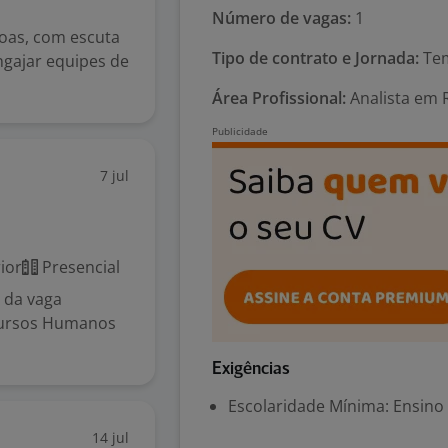
Número de vagas:
1
oas, com escuta
Tipo de contrato e Jornada:
Tem
ngajar equipes de
Área Profissional:
Analista em 
7 jul
ior
Presencial
 da vaga
cursos Humanos
Exigências
Escolaridade Mínima: Ensino
14 jul