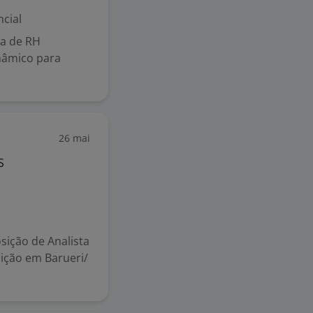
cial
ta de RH
nâmico para
26 mai
S
sição de Analista
uição em Barueri/