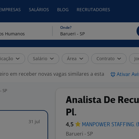
 EMPRESAS
SALÁRIOS
BLOG
RECRUTADORES
Onde?
icação
Salário
Área
Contrato
Jo
eiro em receber novas vagas similares a esta
Ativar Av
- SP
Analista De Rec
Pl.
31 jul
4,5
MANPOWER STAFFING.
(
Barueri - SP