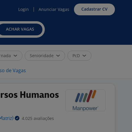
Cadastrar CV
Login
Anunciar Vagas
ACHAR VAGAS
rnada
Senioridade
PcD
iso de Vagas
ursos Humanos
4.025 avaliações
Matriz)