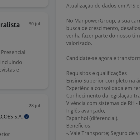
Atualização de dados em ATS e a
No ManpowerGroup, a sua carr
30 jul
alista
busca de crescimento, desafios
venha fazer parte do nosso tim
valorizado.
Presencial
Candidate-se agora e transform
incluindo
evistas e
Requisitos e qualificações
Ensino Superior completo na á
Experiência consolidada em re
Conhecimento da legislação tra
Vivência com sistemas de RH - 
28 jul
Inglês avançado;
PACOES
S.A.
Espanhol (diferencial).
Benefícios:
-. Vale Transporte; Seguro de vi
rior