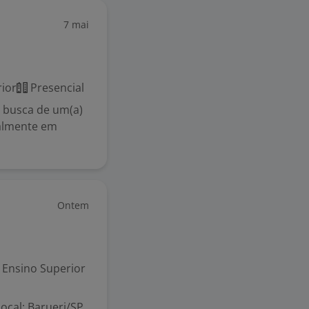
7 mai
ior
Presencial
m busca de um(a)
ialmente em
Ontem
Ensino Superior
Local: Barueri/SP