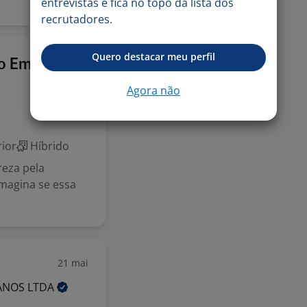
entrevistas e fica no topo da lista dos
recrutadores.
Quero destacar meu perfil
1 jun
o Em RH /
Agora não
ior
Híbrido
eza pela
magina se essa
21 mai
MANOS
LTDA