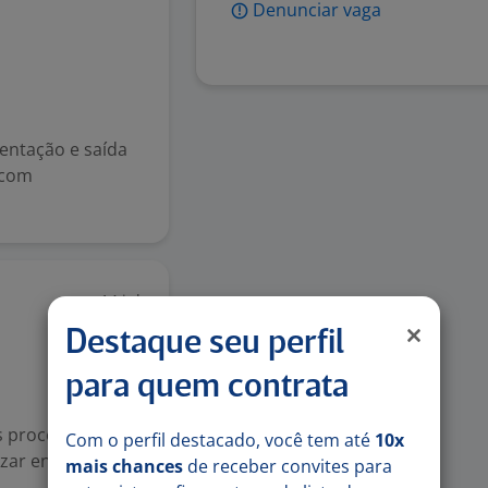
Denunciar vaga
entação e saída
 com
14 jul
Destaque seu perfil
para quem contrata
s processos de
Com o perfil destacado, você tem até
10x
zar entrevista de
mais chances
de receber convites para