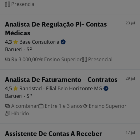
Presencial
23 jul
Analista De Regulação Pl- Contas
Médicas
4,3
Base
Consultoria
Barueri - SP
R$ 3.000,00
Ensino Superior
Presencial
29 jul
Analista De Faturamento - Contratos
4,5
Randstad - Filial Belo Horizonte
MG
Barueri - SP
A combinar
Entre 1 e 3 anos
Ensino Superior
Híbrido
17 jul
Assistente De Contas A Receber