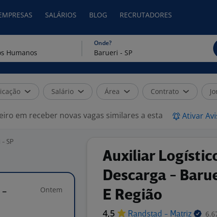
 EMPRESAS
SALÁRIOS
BLOG
RECRUTADORES
Onde?
icação
Salário
Área
Contrato
Jo
eiro em receber novas vagas similares a esta
Ativar Av
 - SP
Auxiliar Logístic
Descarga - Barue
Ontem
 -
E Região
4,5
6.6
Randstad -
Matriz