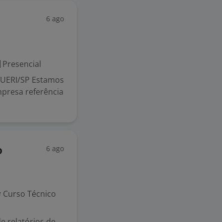
6 ago
Presencial
UERI/SP Estamos
presa referência
6 ago
o
Curso Técnico
de relatórios de