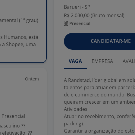
Barueri - SP
R$ 2.030,00 (Bruto mensal)
mental (1º grau)
Presencial
sos Humanos, está
CANDIDATAR-ME
m a Shopee, uma
VAGA
EMPRESA
AVAL
Ontem
A Randstad, líder global em s
talentos para atuar em parcer
de e-commerce do mundo. Busc
queiram crescer em um ambient
Atividades:
Presencial
Atuar no recebimento, conferê
packing).
asculino ??
Garantir a organização do est
efetivação. ??