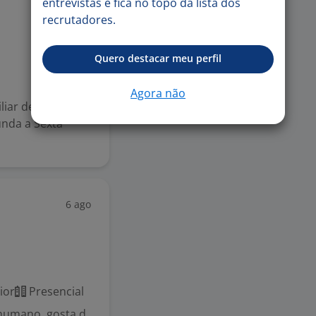
entrevistas e fica no topo da lista dos
Ontem
recrutadores.
Quero destacar meu perfil
Agora não
ar de Elétrica |
gunda a Sexta
6 ago
ior
Presencial
 humano, gosta d