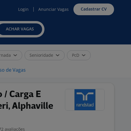
Cadastrar CV
Login
Anunciar Vagas
ACHAR VAGAS
rnada
Senioridade
PcD
iso de Vagas
o / Carga E
ri, Alphaville
72 avaliações