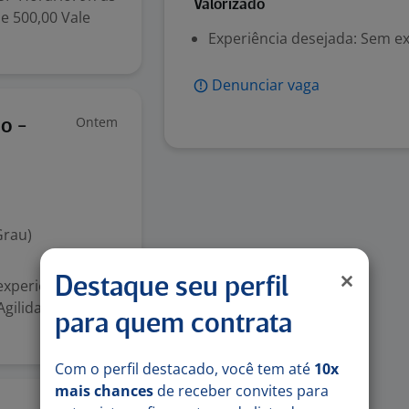
Valorizado
de 500,00 Vale
Experiência desejada: Sem e
Denunciar vaga
Ontem
o -
Grau)
Destaque seu perfil
 experiência em
Agilidade e
para quem contrata
Com o perfil destacado, você tem até
10x
mais chances
de receber convites para