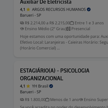
Auxiliar De Eletricista
4,1
ARGOS RECURSOS
HUMANOS
Barueri - SP
R$ 2.214,00 a R$ 2.215,00
Entre 1 e 3 anos
Ensino Médio (2º Grau)
Presencial
Hoje estamos com uma oportunidade para: Auxili
Efetivo Local: Laranjeiras - Caieiras Horário: Se
(Horário Comercial) ...
ESTAGIÁRIO(A) - PSICOLOGIA
ORGANIZACIONAL
4,1
YH
Brasil
Barueri - SP
R$ 1.800,00
Menos de 1 ano
Ensino Super
Se você acredita no poder do desenvolvimento