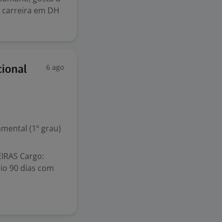
a carreira em DH
6 ago
cional
mental (1º grau)
IRAS Cargo:
rio 90 dias com