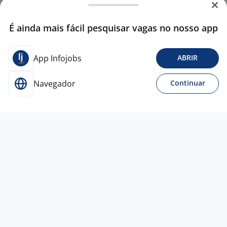
É ainda mais fácil pesquisar vagas no nosso app
App Infojobs
ABRIR
Navegador
Continuar
8 jun
Operador De Caixa
FND
Barueri - SP
R$ 2.000,00 a R$ 2.250,00
Entre 1 e 3 anos
Ensino Médio (2º Grau)
Presencial