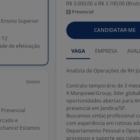
R$ 3.000,00 a R$ 3.100,00 (Brut
Presencial
Ensino Superior
CANDIDATAR-ME
- T2
ade de efetivação
VAGA
EMPRESA
AVAL
Analista de Operações de RH Jún
Ontem
Contrato temporário de 3 mese
A ManpowerGroup, líder global
oportunidades abertas para An
presencial em Jandira/SP.
Presencial
Buscamos um(a) profissional co
ercado e
com experiência em rotinas adm
a chance! Estamos
Departamento Pessoal e Operaç
processos e suporte aos colab