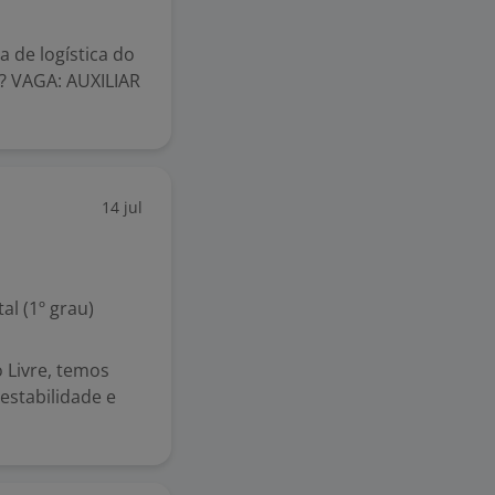
a de logística do
?? VAGA: AUXILIAR
14 jul
l (1º grau)
 Livre, temos
stabilidade e