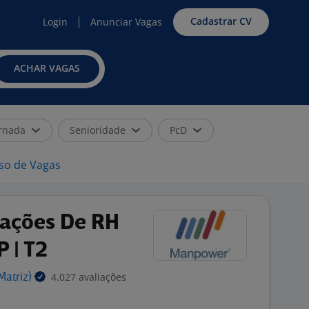
Cadastrar CV
Login
Anunciar Vagas
ACHAR VAGAS
rnada
Senioridade
PcD
iso de Vagas
rações De RH
P | T2
4.027 avaliações
Matriz)