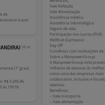
Benefícios:
Vale Refeição
Vale Alimentação
0% de
Assistência médica
Necessário trazer
Assistência odontológica
Seguro de vida
Participação nos Lucros (PLR)
Wellhub (Gympass)
Day Off
28 jul
JANDIRA)
Convênios com instituições de
Sobre a ManpowerGroup:
A ManpowerGroup está present
milhares de pessoas às melhor
mental (1º grau)
como uma das empresas mais 
colaborativo, inclusivo e foca
io: R$ 3.245,96
talentos.
30 às 15h18
Benefícios:
-. Vale-transporte
-. Vale-alimentação