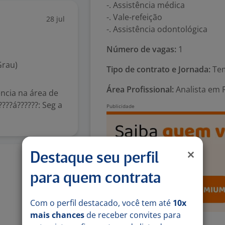
-. Assistência médica
-. Vale-refeição
28 jul
-. Assistência odontológica
Número de vagas:
1
Grau)
Tipo de contrato e Jornada:
Tem
Área Profissional:
Analista em 
ência na área de
?????á??????: Seg a
Destaque seu perfil
24 jul
para quem contrata
Com o perfil destacado, você tem até
10x
mais chances
de receber convites para