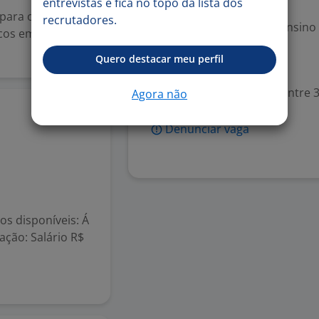
entrevistas e fica no topo da lista dos
Exigências
 para operação,
recrutadores.
Escolaridade Mínima: Ensino
os em geral). ??
Quero destacar meu perfil
Valorizado
Experiência desejada: Entre 3
Agora não
23 jul
Denunciar vaga
 disponíveis: Á
ação: Salário R$