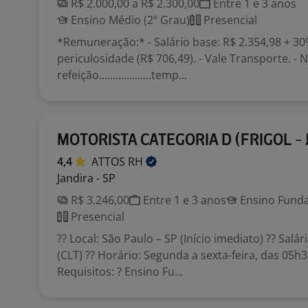
R$ 2.000,00 a R$ 2.300,00
Entre 1 e 3 anos
Ensino Médio (2º Grau)
Presencial
*Remuneração:* - Salário base: R$ 2.354,98 + 3
periculosidade (R$ 706,49). - Vale Transporte. - 
refeição...................temp...
MOTORISTA CATEGORIA D (FRIGOL - 
4,4
ATTOS
RH
Jandira - SP
R$ 3.246,00
Entre 1 e 3 anos
Ensino Funda
Presencial
?? Local: São Paulo – SP (Início imediato) ?? Salár
(CLT) ?? Horário: Segunda a sexta-feira, das 05h
Requisitos: ? Ensino Fu...