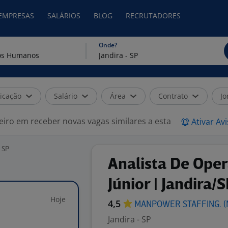
 EMPRESAS
SALÁRIOS
BLOG
RECRUTADORES
Onde?
icação
Salário
Área
Contrato
Jo
eiro em receber novas vagas similares a esta
Ativar Av
 SP
Analista De Ope
Júnior | Jandira/S
Hoje
|
4,5
MANPOWER STAFFING.
(
Jandira - SP