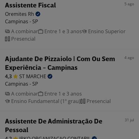
5 ago
Assistente Fiscal
Oremites
Rh
Campinas - SP
A combinar
Entre 1 e 3 anos
Ensino Superior
Presencial
4 ago
Ajudante De Pizzaiolo | Com Ou Sem
Experiência - Campinas
4,3
ST
MARCHE
Campinas - SP
A combinar
Entre 1 e 3 anos
Ensino Fundamental (1º grau)
Presencial
31 jul
Assistente De Administração De
Pessoal
4,2
IRKO ORGANIZACAO
CONTABIL