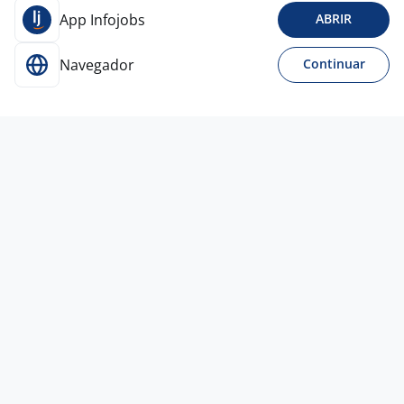
App Infojobs
ABRIR
Navegador
Continuar
29 jul
Consultor De Vendas
4,4
Grupo
Villela
Campinas - SP
R$ 7.000,00 a R$ 15.000,00
Entre 1 e 3 anos
Ensino Superior
Híbrido
27 jul
Atendente De Supermercado | Com Ou