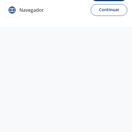
Navegador
Continuar
29 jun
Estágio Administrativo - Casa De
Repouso
Solutions RH gestão de Pessoas e Negócios
LTDA
Campinas - SP
R$ 1.000,00 a R$ 1.200,00
Só estágios
Ensino Superior
Presencial
25 jun
Estágio Em Pedagogia - Campinas/SP
4,6
INSTITUTO EUVALDO
LODI