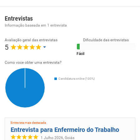
A BenCorp nasceu para transformar as relações entre
empresas e operadoras de seguro e como elas
administram os riscos de doenças de seus profissionais.
Entrevistas
Informação baseada em
1
entrevista
Avaliação geral das entrevistas
Dificuldade das entrevistas
5
Fácil
Como voce obter uma entrevista?
Candidatura online (100%)
Entrevista mais destacada
Entrevista para Enfermeiro do Trabalho
1 Julho 2026, Goiás