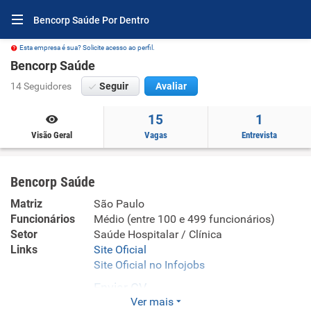
Bencorp Saúde Por Dentro
Esta empresa é sua? Solicite acesso ao perfil.
Bencorp Saúde
14 Seguidores
Seguir
Avaliar
15
1
Visão Geral
Vagas
Entrevista
Bencorp Saúde
Matriz
São Paulo
Funcionários
Médio (entre 100 e 499 funcionários)
Setor
Saúde Hospitalar / Clínica
Links
Site Oficial
Site Oficial no Infojobs
Enviar CV
Ver mais