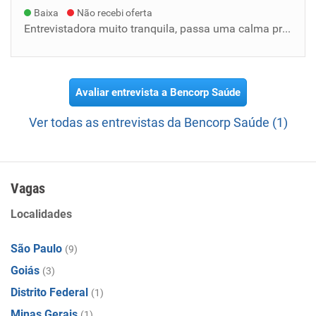
Baixa
Não recebi oferta
Entrevistadora muito tranquila, passa uma calma pra podermos conversar melhor. Perguntou sobre mim e depois sobre as experiências profission...
Avaliar entrevista a Bencorp Saúde
Ver todas as entrevistas da Bencorp Saúde (1)
Vagas
Localidades
São Paulo
(9)
Goiás
(3)
Distrito Federal
(1)
Minas Gerais
(1)