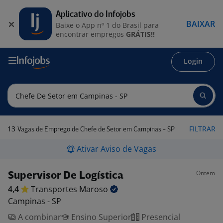
Aplicativo do Infojobs
BAIXAR
Baixe o App nº 1 do Brasil para
encontrar empregos
GRÁTIS!!
Login
13
FILTRAR
Vagas de Emprego de Chefe de Setor em Campinas - SP
Ativar Aviso de Vagas
Ontem
Supervisor De Logística
4,4
Transportes
Maroso
Campinas - SP
A combinar
Ensino Superior
Presencial