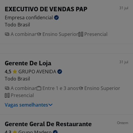
31 jul
EXECUTIVO DE VENDAS PAP
Empresa
confidencial
Todo Brasil
A combinar
Ensino Superior
Presencial
31 jul
Gerente De Loja
4,5
GRUPO
AVENIDA
Todo Brasil
A combinar
Entre 1 e 3 anos
Ensino Superior
Presencial
Vagas semelhantes
Ontem
Gerente Geral De Restaurante
4,3
Grupo
Madero