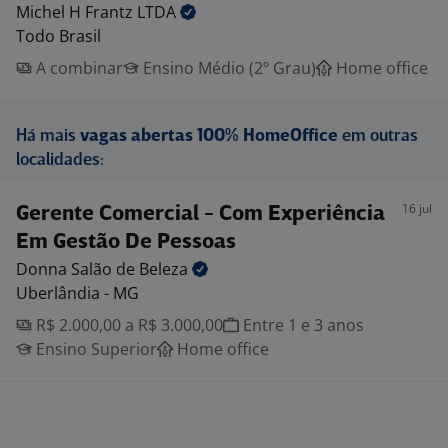
Michel H Frantz
LTDA
Todo Brasil
A combinar
Ensino Médio (2º Grau)
Home office
Há mais
vagas abertas 100% HomeOffice
em outras
localidades:
16 jul
Gerente Comercial - Com Experiência
Em Gestão De Pessoas
Donna Salão de
Beleza
Uberlândia - MG
R$ 2.000,00 a R$ 3.000,00
Entre 1 e 3 anos
Ensino Superior
Home office