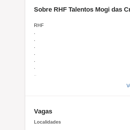
Sobre RHF Talentos Mogi das Cr
RHF
.
.
.
.
.
.
..
.
V
.
.
..
.
Vagas
.
Localidades
.
.