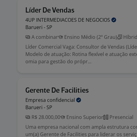
Líder De Vendas
4UP INTERMEDIACOES DE
NEGOCIOS
Barueri - SP
A combinar
Ensino Médio (2º Grau)
Híbri
Líder Comercial Vaga: Consultor de Vendas (Líd
Modelo de atuação: Rotina flexível e atuação ex
omia para gestão do própr...
Gerente De Facilities
Empresa
confidencial
Barueri - SP
R$ 28.000,00
Ensino Superior
Presencial
Uma empresa nacional com ampla estrutura cor
um(a) Gerente de Facilities para liderar os servi