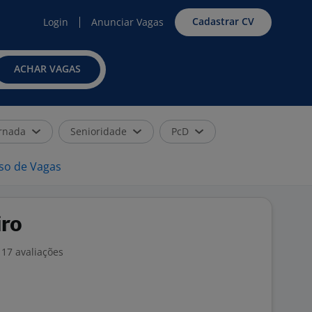
Cadastrar CV
Login
Anunciar Vagas
ACHAR VAGAS
rnada
Senioridade
PcD
iso de Vagas
iro
17 avaliações