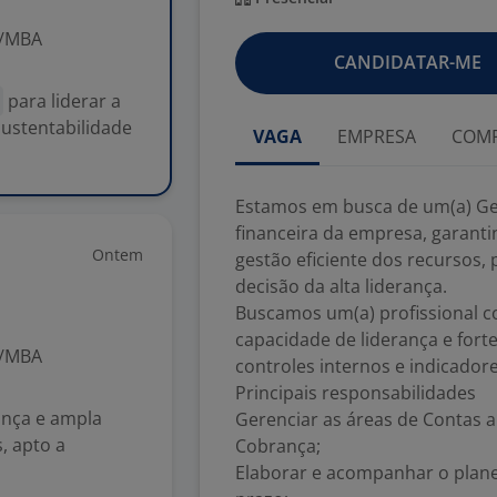
o/MBA
CANDIDATAR-ME
o
para liderar a
sustentabilidade
VAGA
EMPRESA
COMP
Estamos em busca de um(a) Gere
financeira da empresa, garanti
Ontem
gestão eficiente dos recursos,
decisão da alta liderança.
Buscamos um(a) profissional com
capacidade de liderança e fort
o/MBA
controles internos e indicado
Principais responsabilidades
ança e ampla
Gerenciar as áreas de Contas a
, apto a
Cobrança;
Elaborar e acompanhar o plane