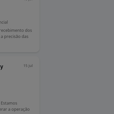
cial
 recebimento dos
 a precisão das
15 jul
ry
) Estamos
erar a operação