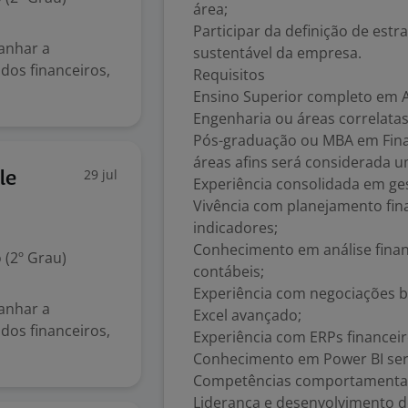
área;
Participar da definição de est
anhar a
sustentável da empresa.
dos financeiros,
Requisitos
Ensino Superior completo em A
Engenharia ou áreas correlatas
Pós-graduação ou MBA em Finan
áreas afins será considerada um
29 jul
le
Experiência consolidada em ges
Vivência com planejamento fina
indicadores;
Conhecimento em análise finan
 (2º Grau)
contábeis;
Experiência com negociações ba
anhar a
Excel avançado;
dos financeiros,
Experiência com ERPs financeir
Conhecimento em Power BI será
Competências comportamenta
Liderança e desenvolvimento d