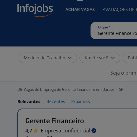
ACHAR VAGAS
AVALIAÇÕES DE
O quê?
Modelo de Trabalho
Km de você
Publ
Seja o prim
38
Vagas de Emprego de Gerente Financeiro em Barueri - SP
Relevantes
Recentes
Próximas
Gerente Financeiro
4,7
Empresa
confidencial