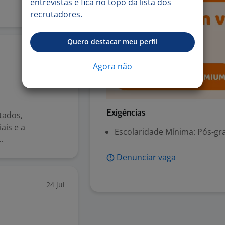
entrevistas e fica no topo da lista dos
recrutadores.
Quero destacar meu perfil
24 jul
Agora não
Exigências
tados,
ais e a
Escolaridade Mínima: Pós-gr
.
Denunciar vaga
24 jul