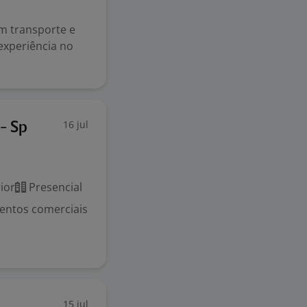
em transporte e
experiência no
16 jul
 - Sp
ior
Presencial
imentos comerciais
15 jul