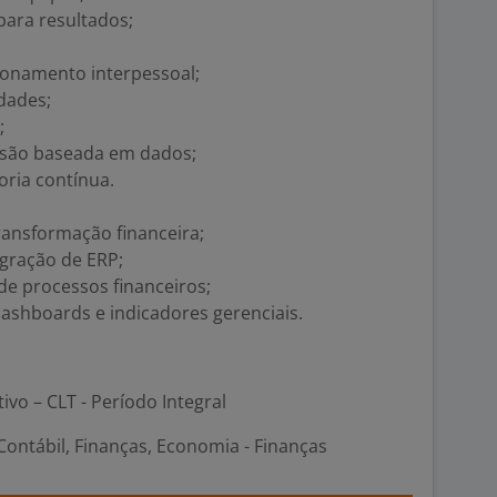
para resultados;
ionamento interpessoal;
dades;
;
isão baseada em dados;
oria contínua.
ransformação financeira;
gração de ERP;
 processos financeiros;
ashboards e indicadores gerenciais.
tivo – CLT - Período Integral
ontábil, Finanças, Economia - Finanças