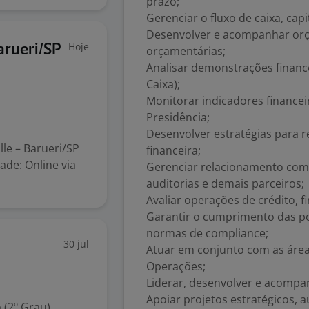
prazo;
Gerenciar o fluxo de caixa, capi
Desenvolver e acompanhar orça
Hoje
arueri/SP
orçamentárias;
Analisar demonstrações finance
Caixa);
Monitorar indicadores financei
Presidência;
Desenvolver estratégias para r
lle – Barueri/SP
financeira;
ade: Online via
Gerenciar relacionamento com i
auditorias e demais parceiros;
Avaliar operações de crédito, 
Garantir o cumprimento das polí
normas de compliance;
30 jul
Atuar em conjunto com as áreas
Operações;
Liderar, desenvolver e acompa
Apoiar projetos estratégicos,
 (2º Grau)