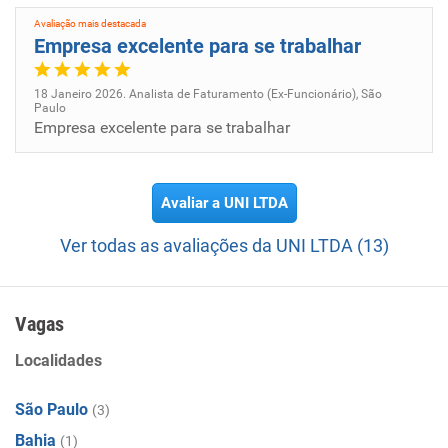
UNI atua de forma integrada para gerar resultados
Avaliação mais destacada
sustentáveis e agregar valor às operações de seus clientes
Empresa excelente para se trabalhar
e parceiros.
18 Janeiro 2026. Analista de Faturamento (Ex-Funcionário), São
Visão:
Paulo
A nossa missão é potencializar os resultados dos nossos
Empresa excelente para se trabalhar
clientes e fornecedores. Com ética e responsabilidade,
vamos converter todas as oportunidades em novos
negócios.
Avaliar a UNI LTDA
Missão:
Ver todas as avaliações da UNI LTDA (13)
A UNI se tornou uma das maiores e mais confiáveis
operadoras de transporte multimodal e fornecedora de
proteína animal do mundo, agindo com integridade e
Vagas
honestidade para com seus clientes.
Localidades
São Paulo
(3)
Bahia
(1)