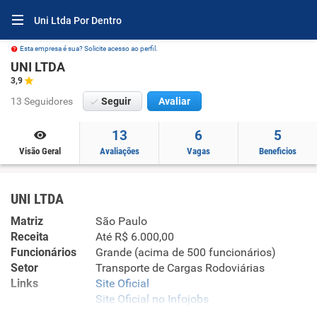
Uni Ltda Por Dentro
Esta empresa é sua? Solicite acesso ao perfil.
UNI LTDA
3,9
13 Seguidores
Seguir
Avaliar
13
6
5
Visão Geral
Avaliações
Vagas
Beneficios
UNI LTDA
Matriz
São Paulo
Receita
Até R$ 6.000,00
Funcionários
Grande (acima de 500 funcionários)
Setor
Transporte de Cargas Rodoviárias
Links
Site Oficial
Site Oficial no Infojobs