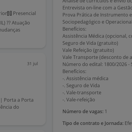
Análise de currículos e envio do
Entrevista on-line com a Gestã
ior
Presencial
Prova Prática de Instrumento 
Sociopedagógico e Operacional
L) ?? Atuação
Benefícios:
 mudanças
Assistência Médica (opcional, 
Seguro de Vida (gratuito)
Vale Refeição (gratuito)
Vale Transporte (desconto de a
31 jul
Número do edital: 1800/2026 - 
Benefícios:
-. Assistência médica
-. Seguro de Vida
-. Vale-transporte
-. Vale-refeição
| Porta a Porta
rência do
Número de vagas:
1
Tipo de contrato e Jornada:
Efe