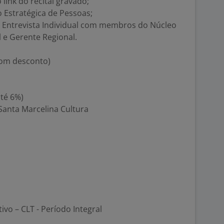
 link do recital gravado;
o Estratégica de Pessoas;
e Entrevista Individual com membros do Núcleo
 e Gerente Regional.
com desconto)
té 6%)
Santa Marcelina Cultura
tivo – CLT - Período Integral