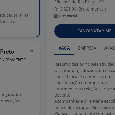
São José do Rio Preto - SP
R$ 5.321,00 (Bruto mensal)
 educador(a) na
Presencial
tência e
CANDIDATAR-ME
VAGA
EMPRESA
AVAL
9 jun
 Preto
LANCEAMENTO
Resumo das principais atividad
Orientar o(a) educador(a) na c
consistência e coerência com a
coordenação do programa;
Intermediar as relações entre 
(organizar e
docente;
s operações
Acompanhar e orientar a escol
polo e dos Grupos Musicais do 
Planejar, juntamente com os(as