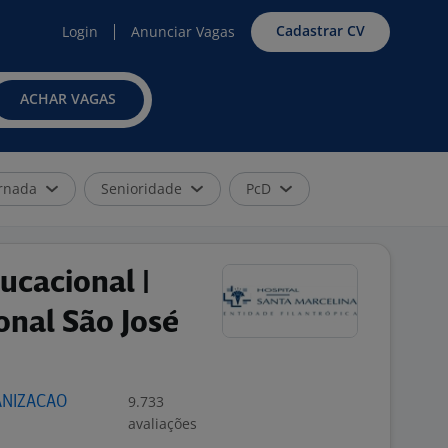
Cadastrar CV
Login
Anunciar Vagas
ACHAR VAGAS
rnada
Senioridade
PcD
ucacional |
onal São José
9.733
ANIZACAO
avaliações