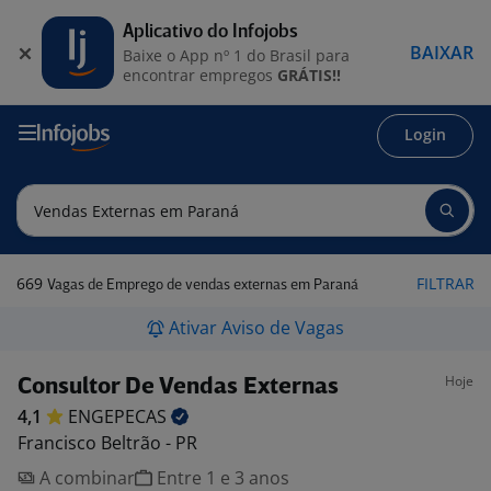
Aplicativo do Infojobs
BAIXAR
Baixe o App nº 1 do Brasil para
encontrar empregos
GRÁTIS!!
Login
669
FILTRAR
Vagas de Emprego de vendas externas em Paraná
Ativar Aviso de Vagas
Hoje
Consultor De Vendas Externas
4,1
ENGEPECAS
Francisco Beltrão - PR
A combinar
Entre 1 e 3 anos