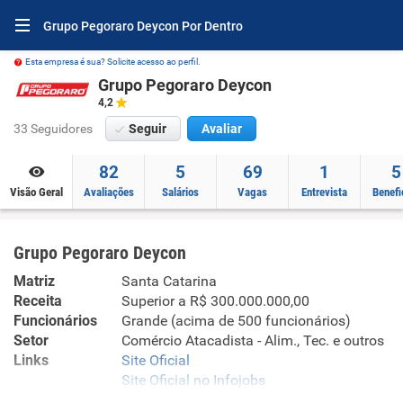
Grupo Pegoraro Deycon Por Dentro
Esta empresa é sua? Solicite acesso ao perfil.
Grupo Pegoraro Deycon
4,2
33 Seguidores
Seguir
Avaliar
82
5
69
1
5
Visão Geral
Avaliações
Salários
Vagas
Entrevista
Benefi
Grupo Pegoraro Deycon
Matriz
Santa Catarina
Receita
Superior a R$ 300.000.000,00
Funcionários
Grande (acima de 500 funcionários)
Setor
Comércio Atacadista - Alim., Tec. e outros
Links
Site Oficial
Site Oficial no Infojobs