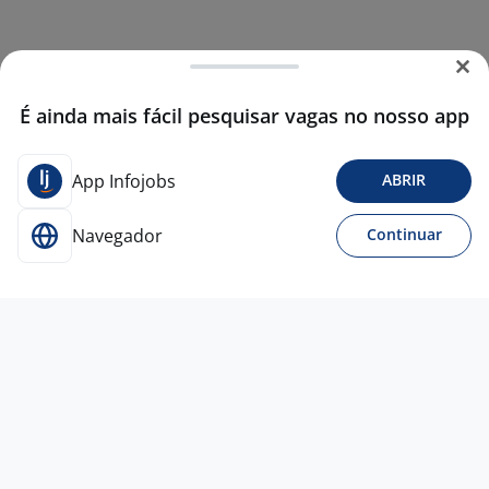
É ainda mais fácil pesquisar vagas no nosso app
App Infojobs
ABRIR
Navegador
Continuar
Hoje
Consultor De Vendas
Apolo
consultoria
Curitiba - PR