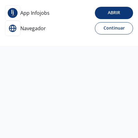
App Infojobs
ABRIR
Navegador
Continuar
17 jul
Representante Comercial –
Agronegócio
PREMIUM RH
Consultoria
Todo Brasil
R$ 20.000,00 a R$ 80.000,00
Ensino Médio (2º Grau)
Híbrido