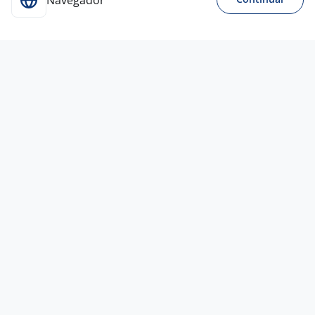
Navegador
3 ago
VENDEDOR LOJA TECNOLOGIA -
CURITIBA (BAIRRO AGUA VERDE)
4,3
CELULAR
CENTER
Curitiba - PR
A combinar
Entre 1 e 3 anos
Ensino Médio (2º Grau)
Presencial
3 ago
Vendedor (A) De Loja - Imaginarium
Empresa
confidencial
Curitiba - PR