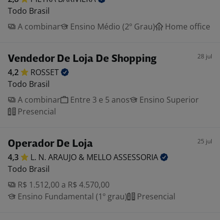
Todo Brasil
A combinar
Ensino Médio (2º Grau)
Home office
28 jul
Vendedor De Loja De Shopping
4,2
ROSSET
Todo Brasil
A combinar
Entre 3 e 5 anos
Ensino Superior
Presencial
25 jul
Operador De Loja
4,3
L. N. ARAUJO & MELLO
ASSESSORIA
Todo Brasil
R$ 1.512,00 a R$ 4.570,00
Ensino Fundamental (1º grau)
Presencial