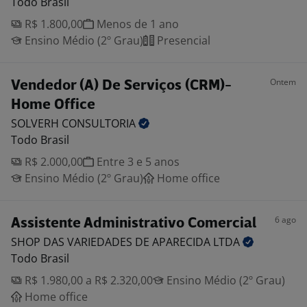
Todo Brasil
R$ 1.800,00
Menos de 1 ano
Ensino Médio (2º Grau)
Presencial
Ontem
Vendedor (A) De Serviços (CRM)-
Home Office
SOLVERH
CONSULTORIA
Todo Brasil
R$ 2.000,00
Entre 3 e 5 anos
Ensino Médio (2º Grau)
Home office
6 ago
Assistente Administrativo Comercial
SHOP DAS VARIEDADES DE APARECIDA
LTDA
Todo Brasil
R$ 1.980,00 a R$ 2.320,00
Ensino Médio (2º Grau)
Home office