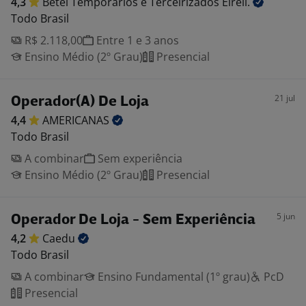
4,3
Betel Temporários e Terceirizados
Eireli.
Todo Brasil
R$ 2.118,00
Entre 1 e 3 anos
Ensino Médio (2º Grau)
Presencial
21 jul
Operador(A) De Loja
4,4
AMERICANAS
Todo Brasil
A combinar
Sem experiência
Ensino Médio (2º Grau)
Presencial
5 jun
Operador De Loja - Sem Experiência
4,2
Caedu
Todo Brasil
A combinar
Ensino Fundamental (1º grau)
PcD
Presencial