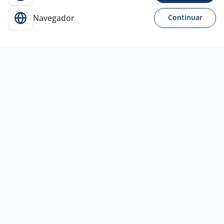
Navegador
Continuar
5 ago
Operador Jr- Comercial
4,3
DBM CONTACT
CENTER
Curitiba - PR
R$ 1.621,00 a R$ 1.695,00
Menos de 1 ano
Ensino Médio (2º Grau)
Presencial
5 ago
Consultor Comercial (Vendas)
THE
DREAM
Curitiba - PR