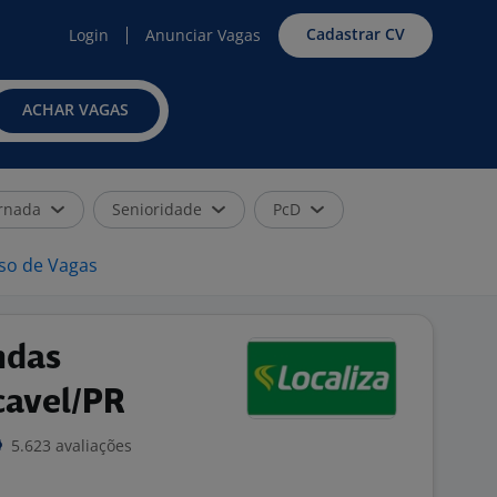
Cadastrar CV
Login
Anunciar Vagas
ACHAR VAGAS
rnada
Senioridade
PcD
iso de Vagas
ndas
cavel/PR
5.623 avaliações