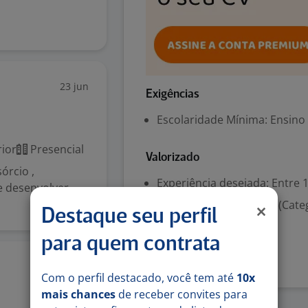
23 jun
Exigências
Escolaridade Mínima: Ensino
ior
Presencial
Valorizado
órcio ,
Experiência desejada: Entre 1
 e desenvolver
Habilitação para dirigir (Cate
Destaque seu perfil
Denunciar vaga
para quem contrata
1 jun
Com o perfil destacado, você tem até
10x
mais chances
de receber convites para