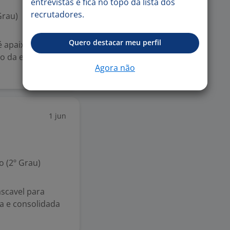
entrevistas e fica no topo da lista dos
recrutadores.
Grau)
Quero destacar meu perfil
é apaixonado por
io da educação?
Agora não
1 jun
 (2º Grau)
scavel para
ia e consolidada