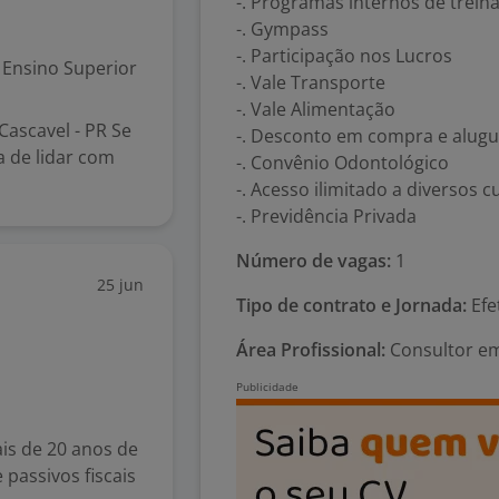
-. Programas internos de trei
-. Gympass
-. Participação nos Lucros
Ensino Superior
-. Vale Transporte
-. Vale Alimentação
Cascavel - PR Se
-. Desconto em compra e alugue
a de lidar com
-. Convênio Odontológico
-. Acesso ilimitado a diversos 
-. Previdência Privada
Número de vagas:
1
25 jun
Tipo de contrato e Jornada:
Efe
Área Profissional:
Consultor em
is de 20 anos de
passivos fiscais