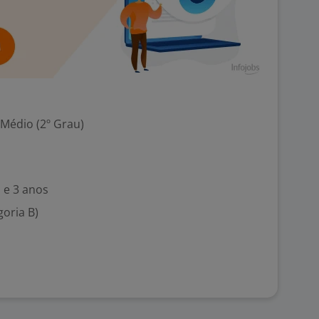
 Médio (2º Grau)
 e 3 anos
goria B)