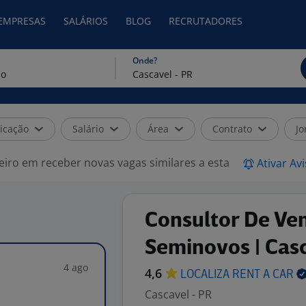
 EMPRESAS
SALÁRIOS
BLOG
RECRUTADORES
Onde?
icação
Salário
Área
Contrato
Jo
eiro em receber novas vagas similares a esta
Ativar Av
Consultor De Ve
Seminovos | Cas
4 ago
4,6
LOCALIZA RENT A
CAR
Cascavel - PR