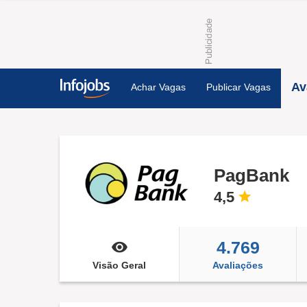
Av
Achar Vagas
Publicar Vagas
PagBank
4,5
4.769
Visão Geral
Avaliações