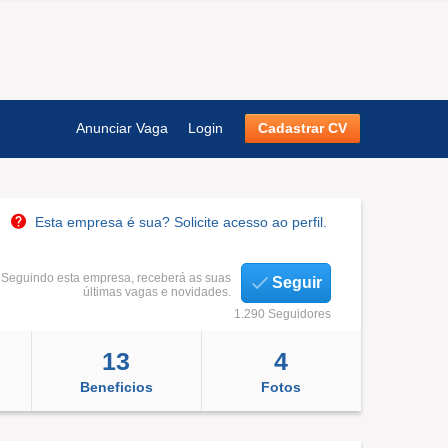
Anunciar Vaga
Login
Cadastrar CV
Esta empresa é sua? Solicite acesso ao perfil.
Seguindo esta empresa, receberá as suas
Seguir
últimas vagas e novidades.
1.290 Seguidores
13
4
Beneficios
Fotos