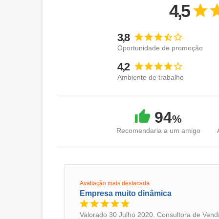
💛 Com uma só cultura
4,5
Temos uma cultura forte e única, capaz de nos
perpetuando o nosso negócio.
3,8
Somos um dos maiores bancos digitais do país
Oportunidade de promoção
4,2
Tá a fim de uma carreira que rende mais? Conf
Ambiente de trabalho
#VemProPags.
Visão:
94
Trabalhamos para ajudar a construir um país 
%
uma ferramenta poderosa que impulsiona as a
Recomendaria a um amigo
Missão:
Nosso propósito é facilitar a vida financeira d
Avaliação mais destacada
Empresa muito dinâmica
Valorado 30 Julho 2020. Consultora de Vend