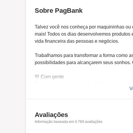
Sobre PagBank
Talvez você nos conheça por maquininhas ou 
mais! Todos os dias desenvolvemos produtos e s
vida financeira das pessoas e negócios.
Trabalhamos para transformar a forma como a
possibilidades para alcançarem seus sonhos.
💛 Com gente
Somos um time que joga junto! Aqui valorizamo
V
idade, origem, pessoa com deficiência, orientaç
💛 Com tecnologia
O espírito disruptivo e inovador está no no
Avaliações
brasileira, foi pioneira na internet e transfor
Informação baseada em
4.769
avaliações