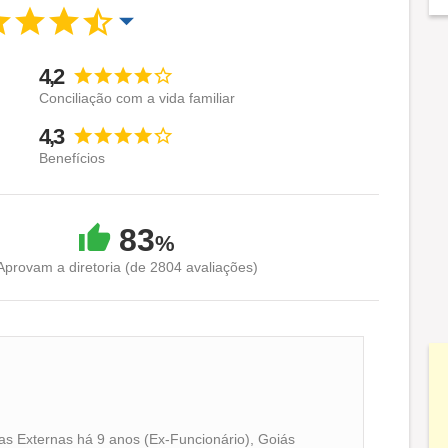
 levar além, para continuarmos crescendo e
4,2
 e uma das fintechs mais rentáveis do segmento.
Conciliação com a vida familiar
4,3
ira nossas vagas e vem pro nosso time imbatível!
Benefícios
83
em que dinheiro não seja uma preocupação, mas sim
%
spirações de cada pessoa.
Aprovam a diretoria (de 2804 avaliações)
as pessoas e negócios.
as Externas há 9 anos (Ex-Funcionário), Goiás