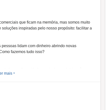
comerciais que ficam na memória, mas somos muito
oluções inspiradas pelo nosso propósito: facilitar a
s pessoas lidam com dinheiro abrindo novas
 Como fazemos tudo isso?
s todas as diversidades, seja de raça/etnia, gênero,
er mais
ão afetivo-sexual, constituição familiar e estética.
sso DNA: somos parte do Grupo UOL, empresa 100%
ma a vida das pessoas desde 1996.