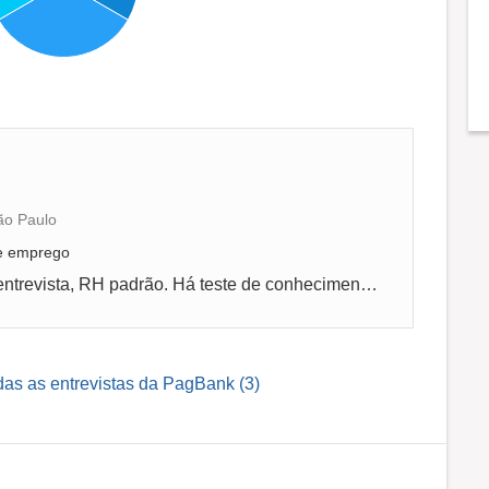
ão Paulo
de emprego
Por indicação foi facilitado o processo de entrevista, RH padrão. Há teste de conhecimento técnico, mas podendo avaliar junto ao gestor da á...
das as entrevistas da PagBank (3)