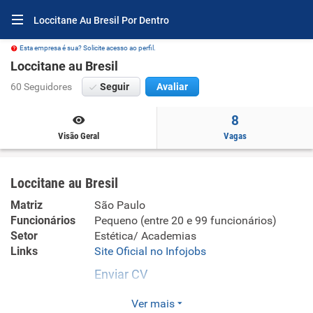
Loccitane Au Bresil Por Dentro
Esta empresa é sua? Solicite acesso ao perfil.
Loccitane au Bresil
60 Seguidores
Seguir
Avaliar
8
Visão Geral
Vagas
Loccitane au Bresil
Matriz
São Paulo
Funcionários
Pequeno (entre 20 e 99 funcionários)
Setor
Estética/ Academias
Links
Site Oficial no Infojobs
Enviar CV
Empresa que atua na área do Varejo como
Ver mais