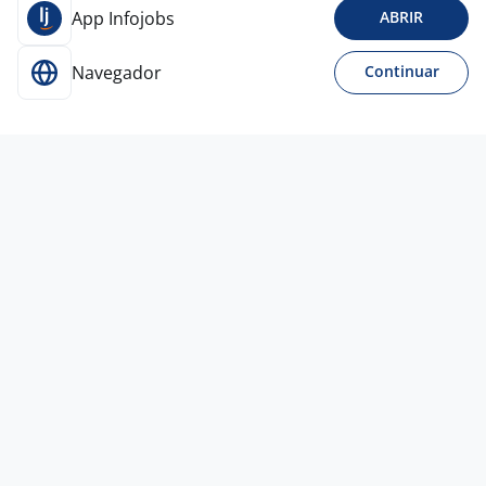
App Infojobs
ABRIR
Navegador
Continuar
22 jul
Garçom I
Murilo
Pereira
Joinville - SC
A combinar
Ensino Superior
Presencial
6 jul
Cumim (Aux. De Garçom)
4,5
Bourbon Hotéis e
Resorts
Foz do Iguaçu - PR
A combinar
Ensino Médio (2º Grau)
Presencial