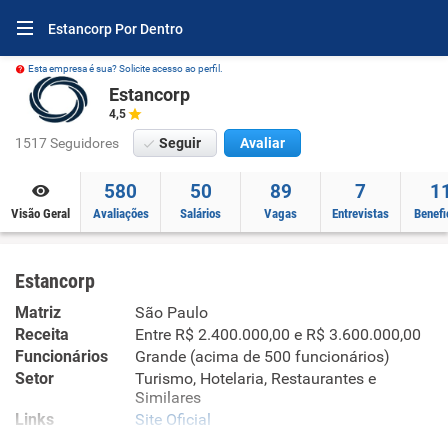
Estancorp Por Dentro
Esta empresa é sua? Solicite acesso ao perfil.
Estancorp
4,5
1517 Seguidores
Seguir
Avaliar
580
50
89
7
1
Visão Geral
Avaliações
Salários
Vagas
Entrevistas
Benefi
Estancorp
Matriz
São Paulo
Receita
Entre R$ 2.400.000,00 e R$ 3.600.000,00
Funcionários
Grande (acima de 500 funcionários)
Setor
Turismo, Hotelaria, Restaurantes e
Similares
Links
Site Oficial
Site Oficial no Infojobs