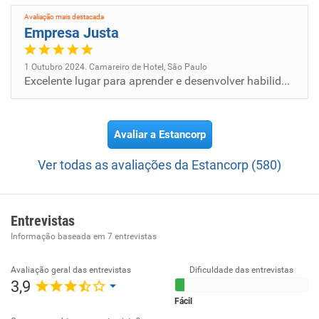
Lima, foi eleito um dos 16 hotéis mais bonitos do mundo
em 2024 pelo prêmio Prix Versailles, reafirmando o
Avaliação mais destacada
Empresa Justa
compromisso do Grupo com a sofisticação e a excelência.
O Grupo Estancorp concentra sua atuação na
1 Outubro 2024. Camareiro de Hotel, São Paulo
hospitalidade, pautada pelo bem-estar da alma brasileira,
Excelente lugar para aprender e desenvolver habilidades. Ambiente acolhedor.
pela cordialidade, pelo sorriso no rosto e pelo calor
humano com que acolhe cada um de seus clientes.
Visão:
Avaliar a Estancorp
Bem estar com a Alma Brasileira
Ver todas as avaliações da Estancorp (580)
Entrevistas
Informação baseada em
7
entrevistas
Avaliação geral das entrevistas
Dificuldade das entrevistas
3,9
Fácil