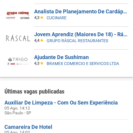
Analista De Planejamento De Cardápios Sr
4,3
CUCINARE
Jovem Aprendiz (Maiores De 18) - Ráscal Shop. Villa Lobos
4,4
GRUPO RÁSCAL RESTAURANTES
Ajudante De Sushiman
4,3
BRAMEX COMERCIO E SERVICOS LTDA
Últimas vagas publicadas
Auxiliar De Limpeza - Com Ou Sem Experiência
05 Ago. 14:12
São Paulo - SP
Camareira De Hotel
05 Ago. 14:02