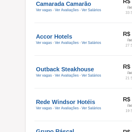
R$
Camarada Camarão
/a
Ver vagas
-
Ver Avaliações
-
Ver Salários
33 
R$
Accor Hotels
/a
Ver vagas
-
Ver Avaliações
-
Ver Salários
27 
R$
Outback Steakhouse
/a
Ver vagas
-
Ver Avaliações
-
Ver Salários
21 
R$
Rede Windsor Hotéis
/a
Ver vagas
-
Ver Avaliações
-
Ver Salários
19 
Grupo Ráscal