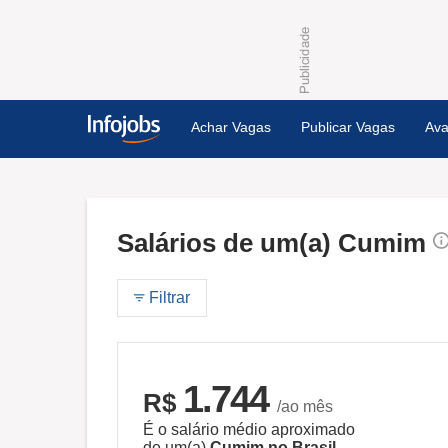
Achar Vagas
Publicar Vagas
Ava
Salários de um(a) Cumim
Filtrar
1.744
R$
/ao mês
É o salário médio aproximado
de um(a)
Cumim no Brasil