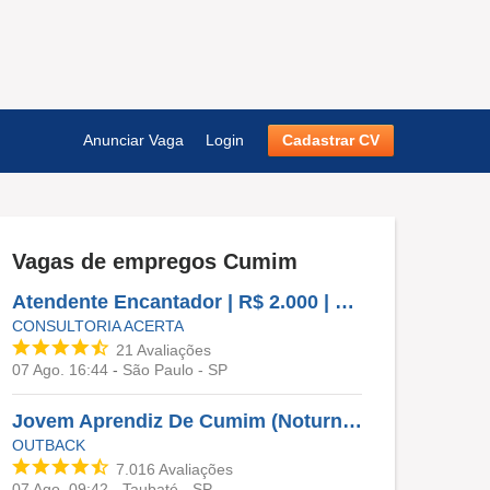
Anunciar Vaga
Login
Cadastrar CV
Vagas de empregos
Cumim
Atendente Encantador | R$ 2.000 | Horário Noturno
CONSULTORIA ACERTA
21
Avaliações
07 Ago. 16:44
-
São Paulo - SP
Jovem Aprendiz De Cumim (Noturno) - Outback Taubate Shopping
OUTBACK
7.016
Avaliações
07 Ago. 09:42
-
Taubaté - SP