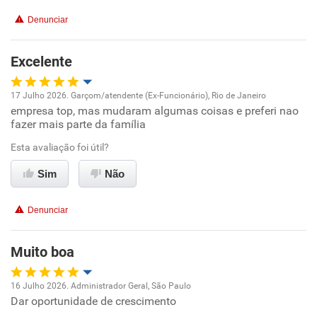
Denunciar
Benefícios
Excelente
Recomenda esta empresa
Recomenda a diretoria
17 Julho 2026. Garçom/atendente (Ex-Funcionário), Rio de Janeiro
empresa top, mas mudaram algumas coisas e preferi nao
Oportunidade de promoção
fazer mais parte da família
Ambiente de trabalho
Esta avaliação foi útil?
Sim
Não
Conciliação com a vida familiar
Denunciar
Benefícios
Muito boa
Recomenda esta empresa
Recomenda a diretoria
16 Julho 2026. Administrador Geral, São Paulo
Dar oportunidade de crescimento
Oportunidade de promoção