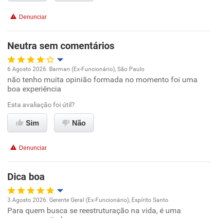
Recomenda esta empresa
Denunciar
Recomenda a diretoria
Neutra sem comentários
6 Agosto 2026. Barman (Ex-Funcionário), São Paulo
não tenho muita opinião formada no momento foi uma
Oportunidade de promoção
boa experiência
Ambiente de trabalho
Esta avaliação foi útil?
Sim
Não
Conciliação com a vida familiar
Denunciar
Benefícios
Dica boa
Recomenda esta empresa
3 Agosto 2026. Gerente Geral (Ex-Funcionário), Espírito Santo
Para quem busca se reestruturação na vida, é uma
Oportunidade de promoção