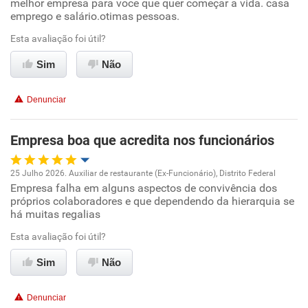
melhor empresa para voce que quer começar a vida. casa
Oportunidade de promoção
emprego e salário.otimas pessoas.
Ambiente de trabalho
Esta avaliação foi útil?
Sim
Não
Conciliação com a vida familiar
Denunciar
Benefícios
Empresa boa que acredita nos funcionários
Recomenda esta empresa
Recomenda a diretoria
25 Julho 2026. Auxiliar de restaurante (Ex-Funcionário), Distrito Federal
Empresa falha em alguns aspectos de convivência dos
Oportunidade de promoção
próprios colaboradores e que dependendo da hierarquia se
há muitas regalias
Ambiente de trabalho
Esta avaliação foi útil?
Conciliação com a vida familiar
Sim
Não
Benefícios
Denunciar