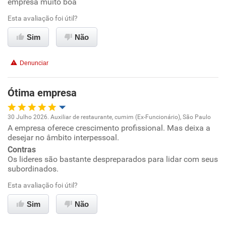
empresa muito boa
Ambiente de trabalho
Esta avaliação foi útil?
Sim
Não
Conciliação com a vida familiar
Denunciar
Benefícios
Ótima empresa
Recomenda esta empresa
Recomenda a diretoria
30 Julho 2026. Auxiliar de restaurante, cumim (Ex-Funcionário), São Paulo
A empresa oferece crescimento profissional. Mas deixa a
Oportunidade de promoção
desejar no âmbito interpessoal.
Contras
Ambiente de trabalho
Os lideres são bastante despreparados para lidar com seus
subordinados.
Conciliação com a vida familiar
Esta avaliação foi útil?
Benefícios
Sim
Não