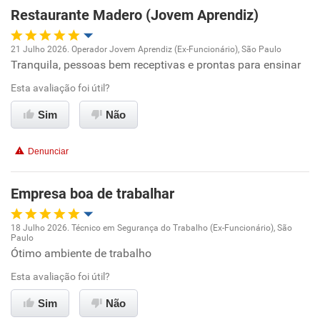
Restaurante Madero (Jovem Aprendiz)
Recomenda esta empresa
21 Julho 2026. Operador Jovem Aprendiz (Ex-Funcionário), São Paulo
Tranquila, pessoas bem receptivas e prontas para ensinar
Oportunidade de promoção
Esta avaliação foi útil?
Ambiente de trabalho
Sim
Não
Conciliação com a vida familiar
Denunciar
Benefícios
Empresa boa de trabalhar
Recomenda esta empresa
18 Julho 2026. Técnico em Segurança do Trabalho (Ex-Funcionário), São
Recomenda a diretoria
Paulo
Oportunidade de promoção
Ótimo ambiente de trabalho
Esta avaliação foi útil?
Ambiente de trabalho
Sim
Não
Conciliação com a vida familiar