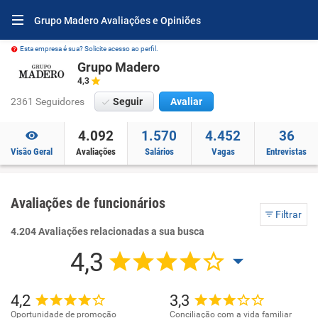
Grupo Madero Avaliações e Opiniões
Esta empresa é sua? Solicite acesso ao perfil.
Grupo Madero
4,3
2361 Seguidores
Seguir
Avaliar
4.092
1.570
4.452
36
Visão Geral
Avaliações
Salários
Vagas
Entrevistas
Avaliações de funcionários
Filtrar
4.204 Avaliações relacionadas a sua busca
4,3
4,2
3,3
Oportunidade de promoção
Conciliação com a vida familiar