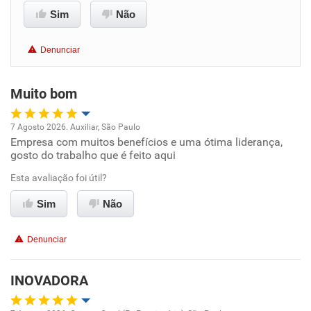
Sim
Não
Benefícios
Denunciar
Recomenda esta empresa
Não recomenda a diretoria
Muito bom
7 Agosto 2026. Auxiliar, São Paulo
Empresa com muitos benefícios e uma ótima liderança,
Oportunidade de promoção
gosto do trabalho que é feito aqui
Ambiente de trabalho
Esta avaliação foi útil?
Sim
Não
Conciliação com a vida familiar
Denunciar
Benefícios
INOVADORA
Recomenda esta empresa
Recomenda a diretoria