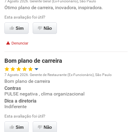
7 Agosto 2026. Gerente Geral (Ex-Funcionário), São Paulo
Ótimo plano de carreira, inovadora, inspiradora.
Oportunidade de promoção
Esta avaliação foi útil?
Ambiente de trabalho
Sim
Não
Conciliação com a vida familiar
Denunciar
Benefícios
Bom plano de carreira
Recomenda esta empresa
7 Agosto 2026. Gerente de Restaurante (Ex-Funcionário), São Paulo
Recomenda a diretoria
Bom plano de carreira
Oportunidade de promoção
Contras
PULSE negativa , clima organizacional
Ambiente de trabalho
Dica a diretoria
Indiferente
Conciliação com a vida familiar
Esta avaliação foi útil?
Benefícios
Sim
Não