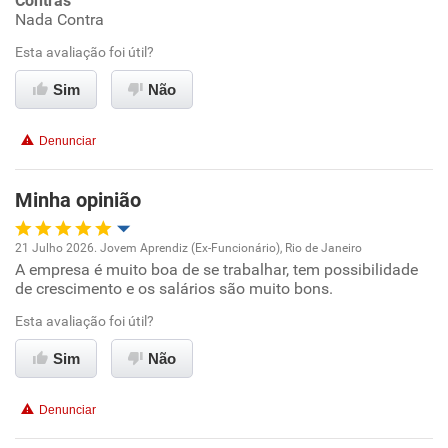
Contras
Nada Contra
Conciliação com a vida familiar
Esta avaliação foi útil?
Benefícios
Sim
Não
Recomenda esta empresa
Denunciar
Recomenda a diretoria
Minha opinião
21 Julho 2026. Jovem Aprendiz (Ex-Funcionário), Rio de Janeiro
A empresa é muito boa de se trabalhar, tem possibilidade
Oportunidade de promoção
de crescimento e os salários são muito bons.
Ambiente de trabalho
Esta avaliação foi útil?
Sim
Não
Conciliação com a vida familiar
Denunciar
Benefícios