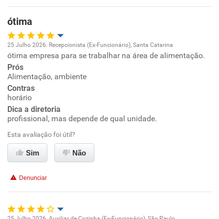
Recomenda esta empresa
ótima
Recomenda a diretoria
25 Julho 2026. Recepcionista (Ex-Funcionário), Santa Catarina
ótima empresa para se trabalhar na área de alimentação.
Oportunidade de promoção
Prós
Alimentação, ambiente
Ambiente de trabalho
Contras
horário
Conciliação com a vida familiar
Dica a diretoria
profissional, mas depende de qual unidade.
Benefícios
Esta avaliação foi útil?
Sim
Não
Recomenda esta empresa
Recomenda a diretoria
Denunciar
25 Julho 2026. Auxiliar de Cozinha (Ex-Funcionário), São Paulo