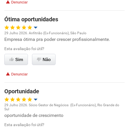
Recomenda esta empresa
Denunciar
Não recomenda a diretoria
Ótima oportunidades
29 Julho 2026. Anfitrião (Ex-Funcionário), São Paulo
Empresa ótima pra poder crescer profissionalmente.
Oportunidade de promoção
Esta avaliação foi útil?
Ambiente de trabalho
Sim
Não
Conciliação com a vida familiar
Denunciar
Benefícios
Oportunidade
Recomenda esta empresa
29 Julho 2026. Sócio Gestor de Negócios (Ex-Funcionário), Rio Grande do
Recomenda a diretoria
Sul
Oportunidade de promoção
oportunidade de crescimento
Esta avaliação foi útil?
Ambiente de trabalho