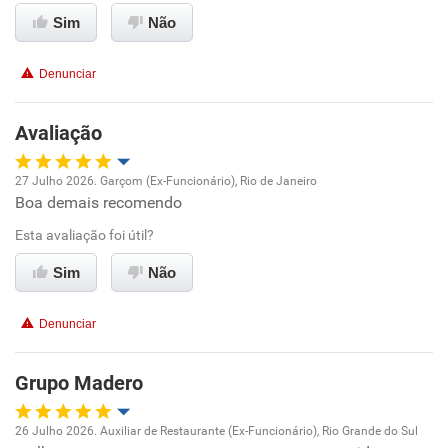
Sim
Não
Conciliação com a vida familiar
Denunciar
Benefícios
Avaliação
Recomenda esta empresa
27 Julho 2026. Garçom (Ex-Funcionário), Rio de Janeiro
Boa demais recomendo
Oportunidade de promoção
Esta avaliação foi útil?
Ambiente de trabalho
Sim
Não
Conciliação com a vida familiar
Denunciar
Benefícios
Grupo Madero
Recomenda esta empresa
26 Julho 2026. Auxiliar de Restaurante (Ex-Funcionário), Rio Grande do Sul
Recomenda a diretoria