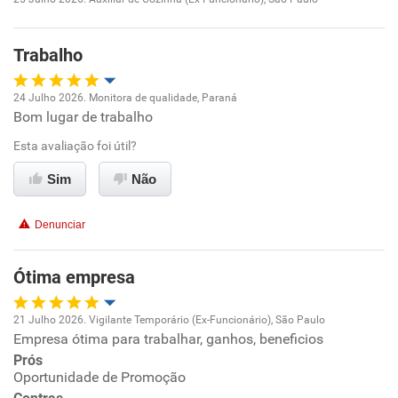
Oportunidade de promoção
Trabalho
Ambiente de trabalho
24 Julho 2026. Monitora de qualidade, Paraná
Conciliação com a vida familiar
Bom lugar de trabalho
Oportunidade de promoção
Esta avaliação foi útil?
Benefícios
Ambiente de trabalho
Sim
Não
Não recomenda esta empresa
Conciliação com a vida familiar
Não recomenda a diretoria
Denunciar
Benefícios
Ótima empresa
Recomenda esta empresa
21 Julho 2026. Vigilante Temporário (Ex-Funcionário), São Paulo
Recomenda a diretoria
Empresa ótima para trabalhar, ganhos, beneficios
Oportunidade de promoção
Prós
Oportunidade de Promoção
Ambiente de trabalho