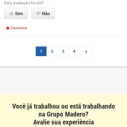
Esta avaliação foi útil?
Ambiente de trabalho
Sim
Não
Conciliação com a vida familiar
Denunciar
Benefícios
Recomenda esta empresa
1
2
3
4
Recomenda a diretoria
Você já trabalhou ou está trabalhando
na Grupo Madero?
Avalie sua experiência